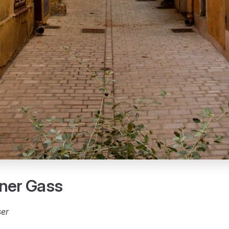
ner Gass
ser