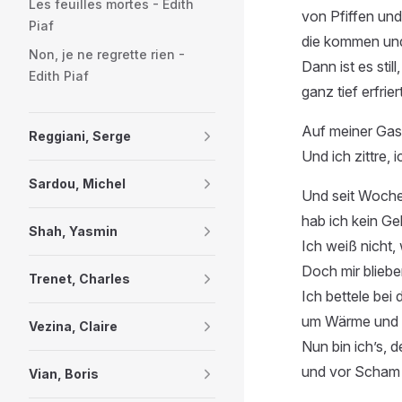
Les feuilles mortes - Edith
von Pfiffen und
Piaf
die kommen un
Non, je ne regrette rien -
Dann ist es stil
Edith Piaf
ganz tief erfriert
Auf meiner Gas
Reggiani, Serge
Und ich zittre, 
Sardou, Michel
Und seit Woche
hab ich kein Ge
Shah, Yasmin
Ich weiß nicht,
Doch mir bliebe
Trenet, Charles
Ich bettele bei
um Wärme und e
Vezina, Claire
Nun bin ich’s, 
und vor Scham 
Vian, Boris