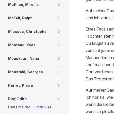
Mathieu, Mireille
Auf meiner Gas
Und ich zittre, 
McTell, Ralph
Eines Tags sagt
Miossec, Christophe
“Tochter, steh 
Du taugst zu nic
Montand, Yves
verdient jeder 
Männer finden 
Mouskouri, Nana
Lauf mal abend
Dort verdienen 
Moustaki, Georges
Das Trottoir ist 
Perret, Pierre
Auf meiner Gas
Ich hör sie, wi
Piaf, Edith
wenn die Liede
Dans ma rue - Edith Piaf
werd ich plötzl