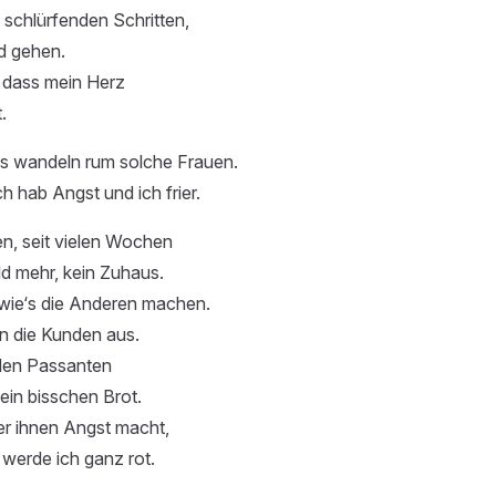
 schlürfenden Schritten,
d gehen.
l, dass mein Herz
.
s wandeln rum solche Frauen.
ich hab Angst und ich frier.
n, seit vielen Wochen
ld mehr, kein Zuhaus.
 wie‘s die Anderen machen.
n die Kunden aus.
 den Passanten
in bisschen Brot.
der ihnen Angst macht,
werde ich ganz rot.