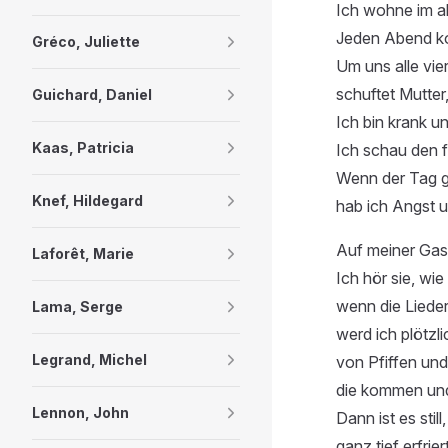
Ich wohne im a
Jeden Abend ko
Gréco, Juliette
Um uns alle vie
schuftet Mutter
Guichard, Daniel
Ich bin krank 
Kaas, Patricia
Ich schau den 
Wenn der Tag ge
Knef, Hildegard
hab ich Angst 
Auf meiner Gas
Laforêt, Marie
Ich hör sie, wie
wenn die Liede
Lama, Serge
werd ich plötzl
Legrand, Michel
von Pfiffen und
die kommen un
Lennon, John
Dann ist es stil
ganz tief erfriert