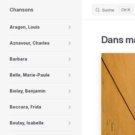
Chansons
Suche
K
Skip to content
Sidebar Navigation
Aragon, Louis
Dans ma
Aznavour, Charles
Barbara
Belle, Marie-Paule
Biolay, Benjamin
Boccara, Frida
Boulay, Isabelle