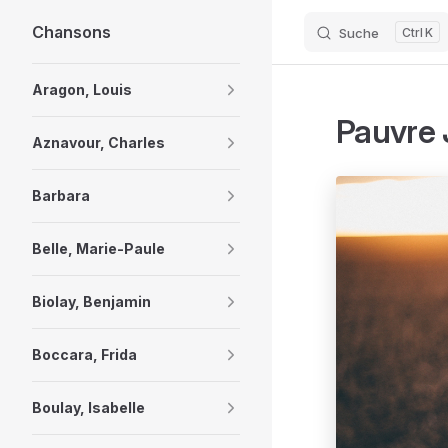
Chansons
Suche
K
Skip to content
Sidebar Navigation
Aragon, Louis
Pauvre 
Aznavour, Charles
Barbara
Belle, Marie-Paule
Biolay, Benjamin
Boccara, Frida
Boulay, Isabelle