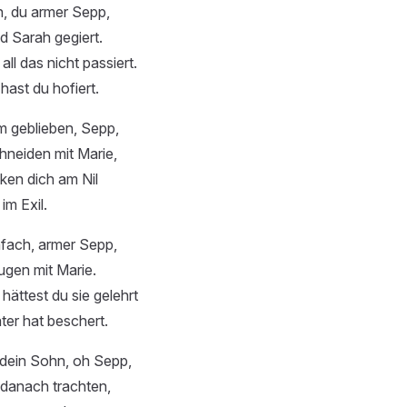
h, du armer Sepp,
 Sarah gegiert.
ll das nicht passiert.
hast du hofiert.
m geblieben, Sepp,
hneiden mit Marie,
cken dich am Nil
im Exil.
nfach, armer Sepp,
ugen mit Marie.
ättest du sie gelehrt
ater hat beschert.
dein Sohn, oh Sepp,
t danach trachten,