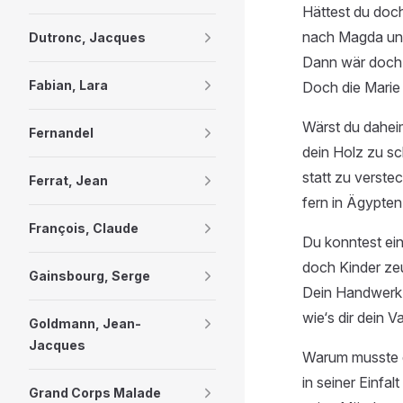
Hättest du doc
nach Magda und
Dutronc, Jacques
Dann wär doch a
Fabian, Lara
Doch die Marie 
Wärst du dahei
Fernandel
dein Holz zu sc
statt zu verste
Ferrat, Jean
fern in Ägypten 
François, Claude
Du konntest ei
doch Kinder ze
Gainsbourg, Serge
Dein Handwerk h
wie‘s dir dein V
Goldmann, Jean-
Jacques
Warum musste 
in seiner Einfal
Grand Corps Malade