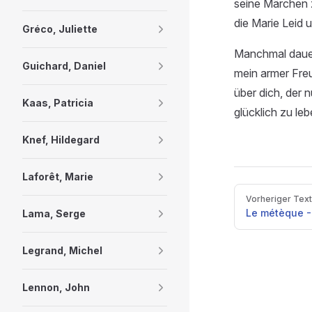
seine Märchen 
die Marie Leid 
Gréco, Juliette
Manchmal dauer
Guichard, Daniel
mein armer Freu
über dich, der 
Kaas, Patricia
glücklich zu leb
Knef, Hildegard
Laforêt, Marie
Pager
Vorheriger Text
Le métèque -
Lama, Serge
Legrand, Michel
Lennon, John