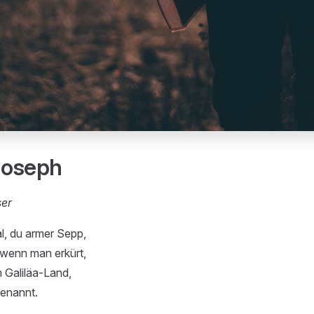
Joseph
ser
l, du armer Sepp,
 wenn man erkürt,
 Galiläa-Land,
genannt.