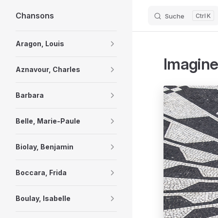
Chansons
Suche
K
Skip to content
Sidebar Navigation
Aragon, Louis
Imagine 
Aznavour, Charles
Barbara
Belle, Marie-Paule
Biolay, Benjamin
Boccara, Frida
Boulay, Isabelle