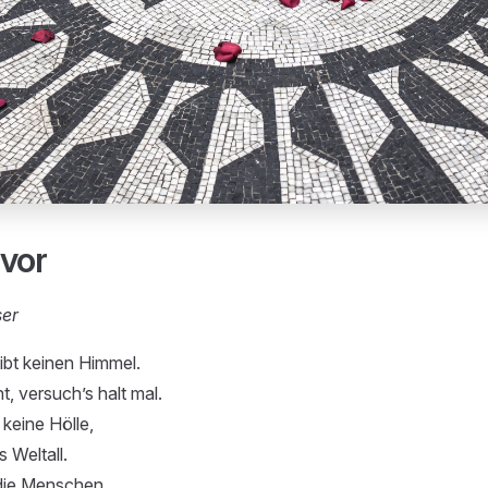
 vor
ser
 gibt keinen Himmel.
ht, versuch’s halt mal.
 keine Hölle,
 Weltall.
ll die Menschen