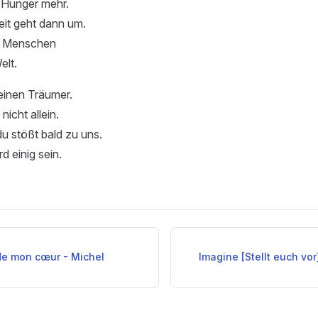
n Hunger mehr.
eit geht dann um.
lle Menschen
elt.
einen Träumer.
nicht allein.
du stößt bald zu uns.
d einig sein.
de mon cœur - Michel
Imagine [Stellt euch vo