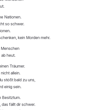
ut.
eine Nationen.
cht so schwer.
ionen.
schenken, kein Morden mehr.
lle Menschen
 ab heut.
einen Träumer.
nicht allein.
du stößt bald zu uns,
d einig sein.
in Besitztum.
 das fällt dir schwer.