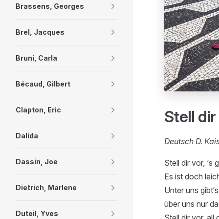
Brassens, Georges
Brel, Jacques
Bruni, Carla
Bécaud, Gilbert
Clapton, Eric
Stell dir
Dalida
Deutsch D. Kai
Dassin, Joe
Stell dir vor, ‘s
Es ist doch leic
Dietrich, Marlene
Unter uns gibt‘s
über uns nur das
Duteil, Yves
Stell dir vor, a