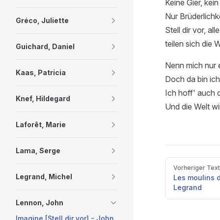
Keine Gier, kei
Nur Brüderlichk
Gréco, Juliette
Stell dir vor, a
teilen sich die W
Guichard, Daniel
Nenn mich nur 
Kaas, Patricia
Doch da bin ich 
Ich hoff' auch 
Knef, Hildegard
Und die Welt wir
Laforêt, Marie
Lama, Serge
Pager
Vorheriger Text
Legrand, Michel
Les moulins 
Legrand
Lennon, John
Imagine [Stell dir vor] - John