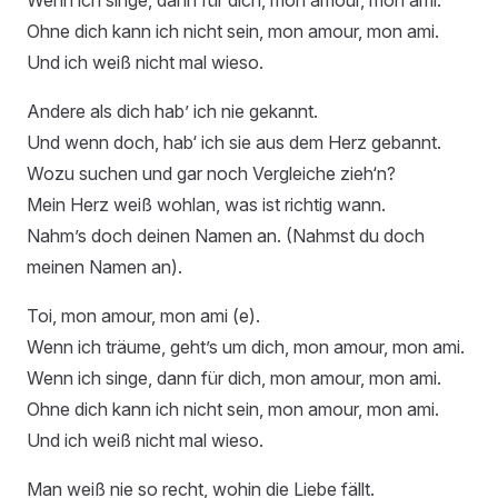
Wenn ich singe, dann für dich, mon amour, mon ami.
Ohne dich kann ich nicht sein, mon amour, mon ami.
Und ich weiß nicht mal wieso.
Andere als dich hab’ ich nie gekannt.
Und wenn doch, hab‘ ich sie aus dem Herz gebannt.
Wozu suchen und gar noch Vergleiche zieh‘n?
Mein Herz weiß wohlan, was ist richtig wann.
Nahm’s doch deinen Namen an. (Nahmst du doch
meinen Namen an).
Toi, mon amour, mon ami (e).
Wenn ich träume, geht’s um dich, mon amour, mon ami.
Wenn ich singe, dann für dich, mon amour, mon ami.
Ohne dich kann ich nicht sein, mon amour, mon ami.
Und ich weiß nicht mal wieso.
Man weiß nie so recht, wohin die Liebe fällt.