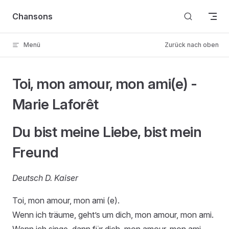
Skip to content
Chansons
Menü
Zurück nach oben
Toi, mon amour, mon ami(e) -
Marie Laforêt
Du bist meine Liebe, bist mein
Freund
Deutsch D. Kaiser
Toi, mon amour, mon ami (e).
Wenn ich träume, geht’s um dich, mon amour, mon ami.