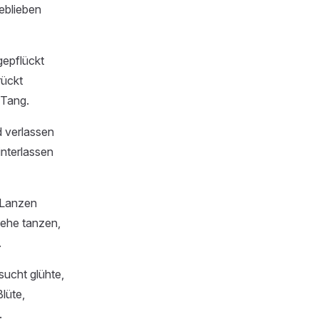
geblieben
gepflückt
rückt
 Tang.
verlassen
interlassen
 Lanzen
 sehe tanzen,
.
sucht glühte,
lüte,
.