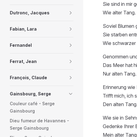
Sie sind in mir 
Wie alter Tang.
Dutronc, Jacques
Soviel Blumen 
Fabian, Lara
Sie starben ent
Wie schwarzer
Fernandel
Genommen und 
Ferrat, Jean
Das Meer hat h
Nur alten Tang.
François, Claude
Erinnerung wie
Gainsbourg, Serge
Trifft mich, ich
Couleur café - Serge
Den alten Tang
Gainsbourg
Wie sie in Sehn
Dieu fumeur de Havannes -
Gedenke Ihrer B
Serge Gainsbourg
Mein alter Tang