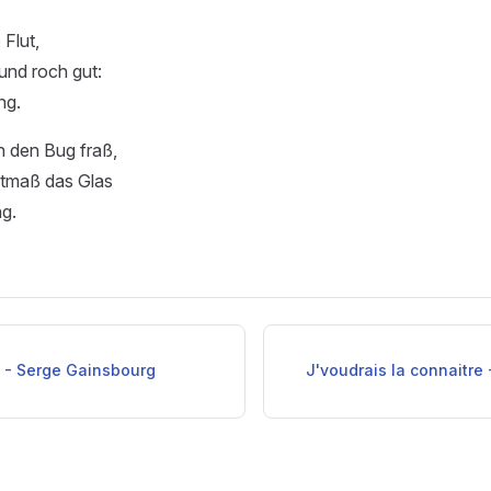
 Flut,
und roch gut:
ng.
n den Bug fraß,
tmaß das Glas
ng.
 - Serge Gainsbourg
J'voudrais la connaitr