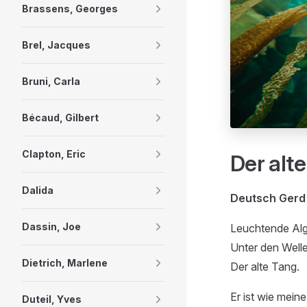
Brassens, Georges
Brel, Jacques
Bruni, Carla
Bécaud, Gilbert
Clapton, Eric
Der alt
Dalida
Deutsch Gerd 
Dassin, Joe
Leuchtende Alg
Unter den Welle
Dietrich, Marlene
Der alte Tang.
Er ist wie mein
Duteil, Yves