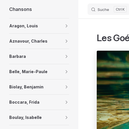
Chansons
Suche
K
Skip to content
Sidebar Navigation
Aragon, Louis
Les Goé
Aznavour, Charles
Barbara
Belle, Marie-Paule
Biolay, Benjamin
Boccara, Frida
Boulay, Isabelle