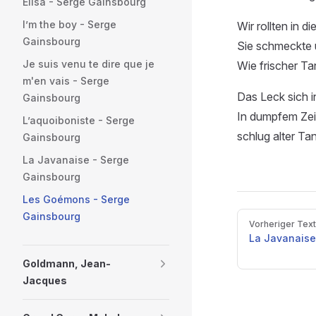
Elisa - Serge Gainsbourg
I’m the boy - Serge
Wir rollten in die
Gainsbourg
Sie schmeckte 
Je suis venu te dire que je
Wie frischer Ta
m'en vais - Serge
Das Leck sich i
Gainsbourg
In dumpfem Zei
L’aquoiboniste - Serge
schlug alter Ta
Gainsbourg
La Javanaise - Serge
Gainsbourg
Les Goémons - Serge
Pager
Gainsbourg
Vorheriger Text
La Javanaise
Goldmann, Jean-
Jacques