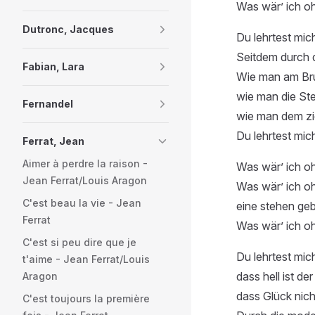
Was wär’ ich o
Dutronc, Jacques
Du lehrtest mi
Seitdem durch d
Fabian, Lara
Wie man am Brun
wie man die Ste
Fernandel
wie man dem zi
Du lehrtest mic
Ferrat, Jean
Aimer à perdre la raison -
Was wär’ ich oh
Jean Ferrat/Louis Aragon
Was wär’ ich oh
C'est beau la vie - Jean
eine stehen gebl
Ferrat
Was wär’ ich o
C'est si peu dire que je
Du lehrtest mich
t'aime - Jean Ferrat/Louis
dass hell ist de
Aragon
dass Glück nicht
C'est toujours la première