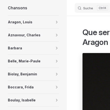
Chansons
Suche
K
Skip to content
Sidebar Navigation
Aragon, Louis
Que sera
Aznavour, Charles
Aragon
Barbara
Belle, Marie-Paule
Biolay, Benjamin
Boccara, Frida
Boulay, Isabelle