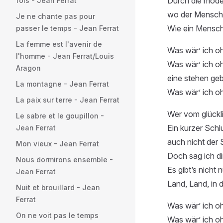
Durch die moder
fois - Jean Ferrat
wo der Mensch 
Je ne chante pas pour
Wie ein Mensch 
passer le temps - Jean Ferrat
La femme est l'avenir de
Was wär’ ich oh
l'homme - Jean Ferrat/Louis
Was wär’ ich oh
Aragon
eine stehen gebl
La montagne - Jean Ferrat
Was wär’ ich o
La paix sur terre - Jean Ferrat
Wer vom glücklic
Le sabre et le goupillon -
Ein kurzer Schl
Jean Ferrat
auch nicht der S
Mon vieux - Jean Ferrat
Doch sag ich dir
Nous dormirons ensemble -
Es gibt’s nicht 
Jean Ferrat
Land, Land, in 
Nuit et brouillard - Jean
Ferrat
Was wär’ ich oh
On ne voit pas le temps
Was wär’ ich oh