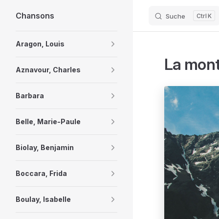
Chansons
Suche
K
Skip to content
Sidebar Navigation
Aragon, Louis
La mont
Aznavour, Charles
Barbara
Belle, Marie-Paule
Biolay, Benjamin
Boccara, Frida
Boulay, Isabelle