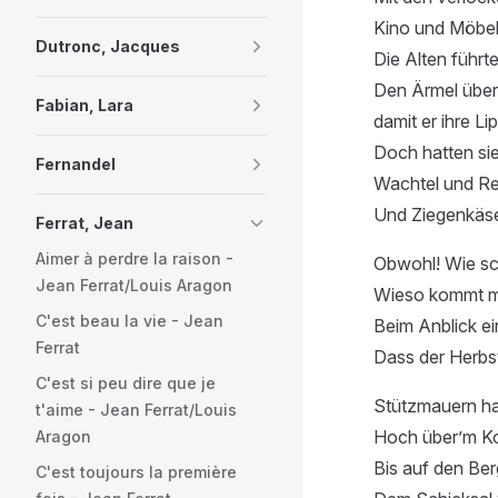
Kino und Möbel
Dutronc, Jacques
Die Alten führt
Den Ärmel über 
Fabian, Lara
damit er ihre Li
Doch hatten sie
Fernandel
Wachtel und R
Und Ziegenkäse
Ferrat, Jean
Aimer à perdre la raison -
Obwohl! Wie sc
Jean Ferrat/Louis Aragon
Wieso kommt m
C'est beau la vie - Jean
Beim Anblick 
Ferrat
Dass der Herbst
C'est si peu dire que je
Stützmauern ha
t'aime - Jean Ferrat/Louis
Hoch über’m K
Aragon
Bis auf den Be
C'est toujours la première