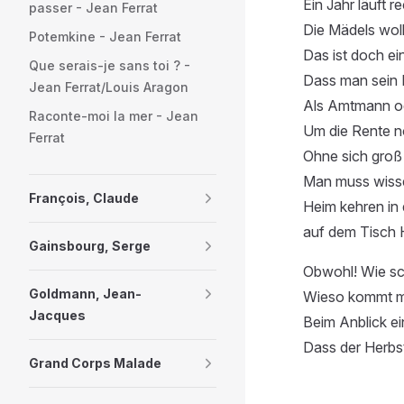
Ein Jahr läuft r
passer - Jean Ferrat
Die Mädels woll
Potemkine - Jean Ferrat
Das ist doch ei
Que serais-je sans toi ? -
Dass man sein 
Jean Ferrat/Louis Aragon
Als Amtmann od
Raconte-moi la mer - Jean
Um die Rente n
Ferrat
Ohne sich groß
Man muss wisse
François, Claude
Heim kehren in 
auf dem Tisch
Gainsbourg, Serge
Obwohl! Wie sc
Goldmann, Jean-
Wieso kommt m
Jacques
Beim Anblick 
Dass der Herbst
Grand Corps Malade