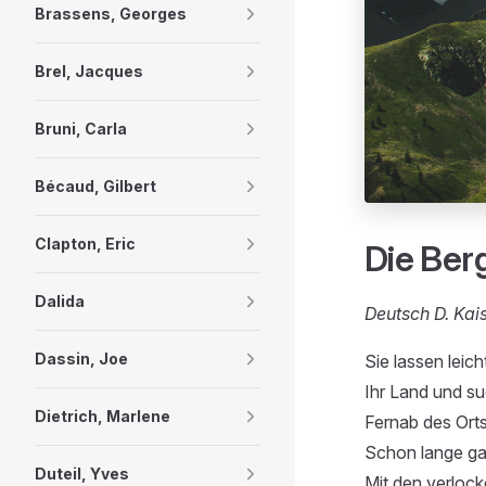
Brassens, Georges
Brel, Jacques
Bruni, Carla
Bécaud, Gilbert
Clapton, Eric
Die Ber
Dalida
Deutsch D. Kai
Dassin, Joe
Sie lassen leich
Ihr Land und su
Dietrich, Marlene
Fernab des Orts
Schon lange gal
Duteil, Yves
Mit den verlock