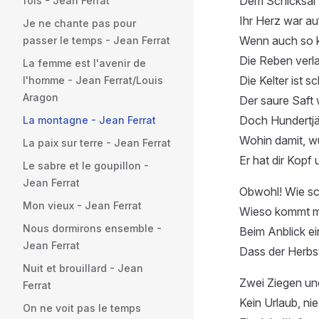
Dem Schicksal 
fois - Jean Ferrat
Ihr Herz war a
Je ne chante pas pour
Wenn auch so k
passer le temps - Jean Ferrat
Die Reben verl
La femme est l'avenir de
Die Kelter ist s
l'homme - Jean Ferrat/Louis
Aragon
Der saure Saft 
Doch Hundertjä
La montagne - Jean Ferrat
Wohin damit, w
La paix sur terre - Jean Ferrat
Er hat dir Kopf
Le sabre et le goupillon -
Jean Ferrat
Obwohl! Wie sc
Mon vieux - Jean Ferrat
Wieso kommt m
Nous dormirons ensemble -
Beim Anblick 
Jean Ferrat
Dass der Herbst
Nuit et brouillard - Jean
Zwei Ziegen un
Ferrat
Kein Urlaub, ni
On ne voit pas le temps