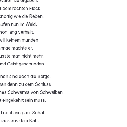
waren sie ergeben.
uf dem rechten Fleck
norrig wie die Reben.
aufen nun im Wald.
chon lang verhallt.
will keinem munden.
hrige machte er.
usste man nicht mehr.
 und Geist geschunden.
hön sind doch die Berge.
an denn zu dem Schluss
eines Schwarms von Schwalben,
 eingekehrt sein muss.
d noch ein paar Schaf.
e raus aus dem Kaff.