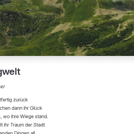
gwelt
ser
tfertig zurück
chen dann ihr Glück
, wo ihre Wiege stand.
t ihr Traum der Stadt
enden Dingen all,