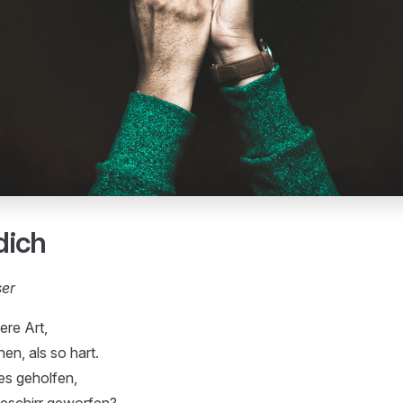
 dich
ser
ere Art,
en, als so hart.
 es geholfen,
Geschirr geworfen?