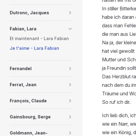
In stiller Bitterke
Dutronc, Jacques
habe ich daran
dass man Fehler
Fabian, Lara
die man aus Li
Et maintenant - Lara Fabian
Na ja, der klein
Je t'aime - Lara Fabian
hat viel gewollt 
Mutter und Sch
ja Freundin soll
Fernandel
Das Herzblut ra
nach dem du im
Ferrat, Jean
Träume und Wor
François, Claude
So ruf ich dir.
Ich lieb dich, ich
Gainsbourg, Serge
wie ein Narr, wi
wie ein König, d
Goldmann, Jean-