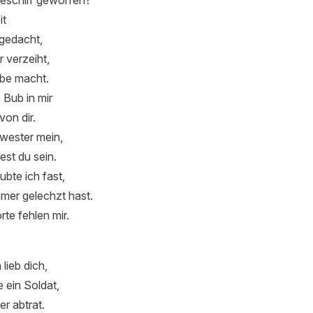
it
 gedacht,
 verzeiht,
ebe macht.
e Bub in mir
von dir.
wester mein,
test du sein.
ubte ich fast,
mer gelechzt hast.
te fehlen mir.
 lieb dich,
e ein Soldat,
er abtrat.