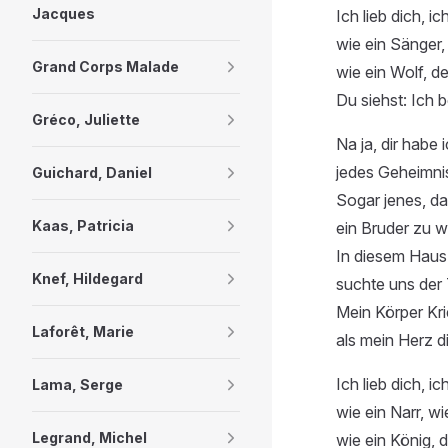
Jacques
Ich lieb dich, ich
wie ein Sänger,
Grand Corps Malade
wie ein Wolf, d
Du siehst: Ich b
Gréco, Juliette
Na ja, dir habe 
jedes Geheimnis
Guichard, Daniel
Sogar jenes, da
Kaas, Patricia
ein Bruder zu w
In diesem Haus
Knef, Hildegard
suchte uns der 
Mein Körper Kri
Laforêt, Marie
als mein Herz di
Ich lieb dich, ich
Lama, Serge
wie ein Narr, wi
Legrand, Michel
wie ein König, d