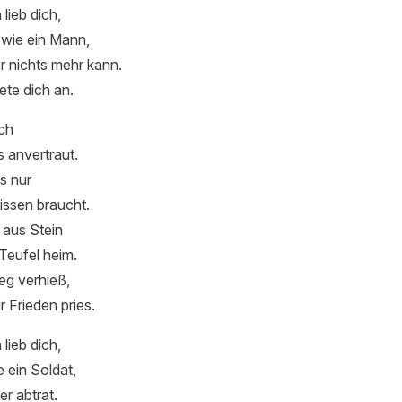
 lieb dich,
 wie ein Mann,
er nichts mehr kann.
ete dich an.
ich
 anvertraut.
s nur
issen braucht.
 aus Stein
Teufel heim.
eg verhieß,
r Frieden pries.
 lieb dich,
e ein Soldat,
er abtrat.