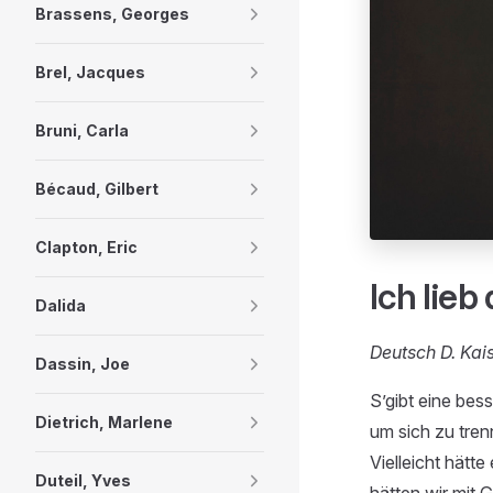
Brassens, Georges
Brel, Jacques
Bruni, Carla
Bécaud, Gilbert
Clapton, Eric
Ich lieb
Dalida
Deutsch D. Kai
Dassin, Joe
S’gibt eine bess
Dietrich, Marlene
um sich zu trenn
Vielleicht hätte
Duteil, Yves
hätten wir mit 