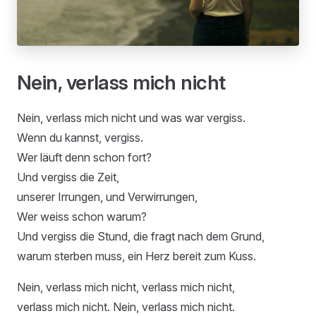
Nein, verlass mich nicht
Nein, verlass mich nicht und was war vergiss.
Wenn du kannst, vergiss.
Wer läuft denn schon fort?
Und vergiss die Zeit,
unserer Irrungen, und Verwirrungen,
Wer weiss schon warum?
Und vergiss die Stund, die fragt nach dem Grund,
warum sterben muss, ein Herz bereit zum Kuss.
Nein, verlass mich nicht, verlass mich nicht,
verlass mich nicht. Nein, verlass mich nicht.