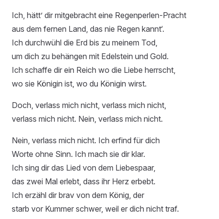
Ich, hätt’ dir mitgebracht eine Regenperlen-Pracht
aus dem fernen Land, das nie Regen kannt‘.
Ich durchwühl die Erd bis zu meinem Tod,
um dich zu behängen mit Edelstein und Gold.
Ich schaffe dir ein Reich wo die Liebe herrscht,
wo sie Königin ist, wo du Königin wirst.
Doch, verlass mich nicht, verlass mich nicht,
verlass mich nicht. Nein, verlass mich nicht.
Nein, verlass mich nicht. Ich erfind für dich
Worte ohne Sinn. Ich mach sie dir klar.
Ich sing dir das Lied von dem Liebespaar,
das zwei Mal erlebt, dass ihr Herz erbebt.
Ich erzähl dir brav von dem König, der
starb vor Kummer schwer, weil er dich nicht traf.