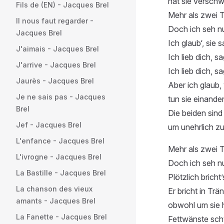
hat sie verschwe
Fils de (EN) - Jacques Brel
Mehr als zwei T
Il nous faut regarder -
Doch ich seh nu
Jacques Brel
Ich glaub‘, sie 
J'aimais - Jacques Brel
Ich lieb dich, sag
J'arrive - Jacques Brel
Ich lieb dich, sa
Jaurès - Jacques Brel
Aber ich glaub,
Je ne sais pas - Jacques
tun sie einander
Brel
Die beiden sind
Jef - Jacques Brel
um unehrlich zu
L'enfance - Jacques Brel
Mehr als zwei T
L'ivrogne - Jacques Brel
Doch ich seh nu
La Bastille - Jacques Brel
Plötzlich bricht
La chanson des vieux
Er bricht in Trä
amants - Jacques Brel
obwohl um sie
La Fanette - Jacques Brel
Fettwänste sch