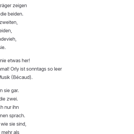
räger zeigen
 die beiden.
zweiten,
eiden,
devieh,
ie.
nie etwas her!
l! Orly ist sonntags so leer
Musik (Bécaud).
 sie gar.
die zwei.
h nur ihn
inen sprach.
wie sie sind,
s mehr als