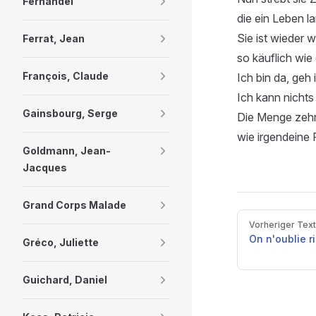
Fernandel
die ein Leben l
Sie ist wieder w
Ferrat, Jean
so käuflich wie 
François, Claude
Ich bin da, geh 
Ich kann nichts 
Gainsbourg, Serge
Die Menge zehrt
wie irgendeine 
Goldmann, Jean-
Jacques
Grand Corps Malade
Pager
Vorheriger Text
On n'oublie r
Gréco, Juliette
Guichard, Daniel