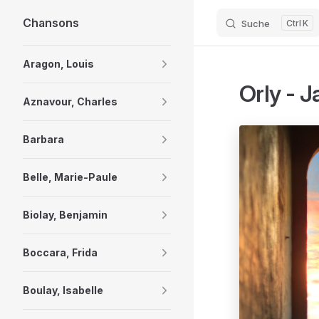
Chansons
Suche
K
Skip to content
Sidebar Navigation
Aragon, Louis
Orly - 
Aznavour, Charles
Barbara
Belle, Marie-Paule
Biolay, Benjamin
Boccara, Frida
Boulay, Isabelle