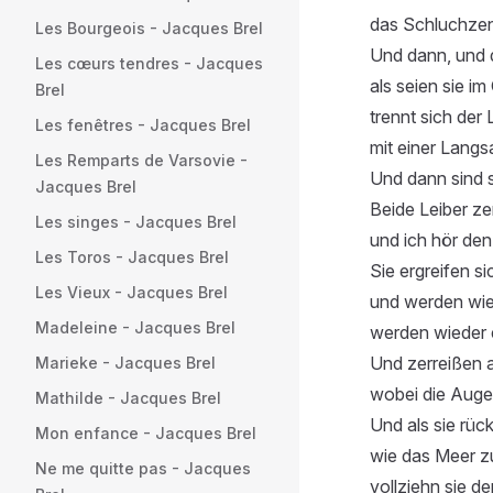
das Schluchzen
Les Bourgeois - Jacques Brel
Und dann, und 
Les cœurs tendres - Jacques
als seien sie im
Brel
trennt sich der 
Les fenêtres - Jacques Brel
mit einer Langs
Les Remparts de Varsovie -
Und dann sind s
Jacques Brel
Beide Leiber ze
Les singes - Jacques Brel
und ich hör den
Les Toros - Jacques Brel
Sie ergreifen si
Les Vieux - Jacques Brel
und werden wie
Madeleine - Jacques Brel
werden wieder 
Und zerreißen 
Marieke - Jacques Brel
wobei die Auge
Mathilde - Jacques Brel
Und als sie rüc
Mon enfance - Jacques Brel
wie das Meer z
Ne me quitte pas - Jacques
vollziehn sie d