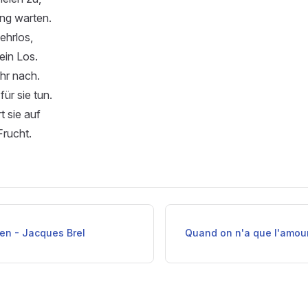
ang warten.
ehrlos,
ein Los.
ihr nach.
für sie tun.
 sie auf
Frucht.
ien - Jacques Brel
Quand on n'a que l'amour