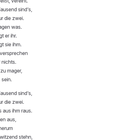
ißt, vereint.
ausend sind‘s,
r die zwei.
sagen was.
t er ihr.
gt sie ihm.
 versprechen
 nichts.
 zu mager,
 sein.
ausend sind‘s,
r die zwei.
’s aus ihm raus.
nen aus,
 herum
witzend stehn,