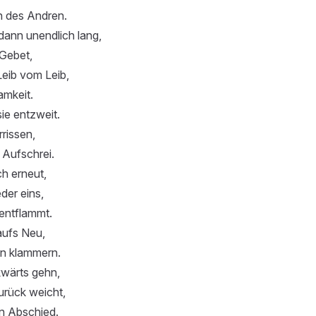
 des Andren.
dann unendlich lang,
 Gebet,
Leib vom Leib,
amkeit.
ie entzweit.
rrissen,
 Aufschrei.
ch erneut,
der eins,
entflammt.
aufs Neu,
n klammern.
kwärts gehn,
urück weicht,
en Abschied.