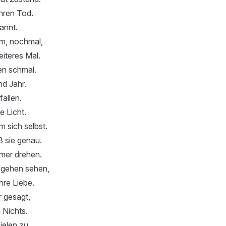
ihren Tod.
rannt.
um, nochmal,
iteres Mal.
n schmal.
nd Jahr.
fallen.
e Licht.
m sich selbst.
 sie genau.
mmer drehen.
 gehen sehen,
hre Liebe.
r gesagt,
m Nichts.
ielen zu,