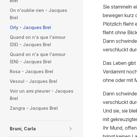
Brel
Sie stammeln ei
On n'oublie rien - Jacques
bewegen kurz d
Brel
Plötzlich flieht 
Orly - Jacques Brel
flieht ohne Blic
Quand on n'a que l'amour
Dann schwindet
(DE) - Jacques Brel
verschluckt du
Quand on n'a que l'amour
(EN) - Jacques Brel
Das Leben gibt 
Verdammt nochma
Rosa - Jacques Brel
ohne oder mit 
Vesoul - Jacques Brel
Voir un ami pleurer - Jacques
Dann schwindet
Brel
verschluckt du
Zangra - Jacques Brel
Und sie, sie ble
mit gekreuzigt
Ihr Mund, offe
Bruni, Carla
bringt keinen L