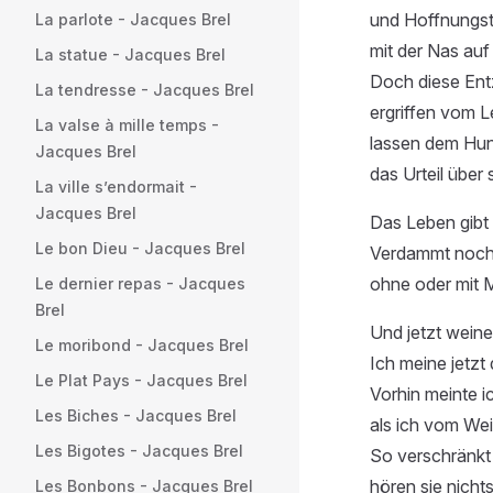
und Hoffnungst
La parlote - Jacques Brel
mit der Nas auf
La statue - Jacques Brel
Doch diese Ent
La tendresse - Jacques Brel
ergriffen vom L
La valse à mille temps -
lassen dem Hun
Jacques Brel
das Urteil über s
La ville s’endormait -
Jacques Brel
Das Leben gibt 
Le bon Dieu - Jacques Brel
Verdammt nochma
ohne oder mit 
Le dernier repas - Jacques
Brel
Und jetzt weinen
Le moribond - Jacques Brel
Ich meine jetzt 
Le Plat Pays - Jacques Brel
Vorhin meinte ic
Les Biches - Jacques Brel
als ich vom We
Les Bigotes - Jacques Brel
So verschränkt 
hören sie nicht
Les Bonbons - Jacques Brel