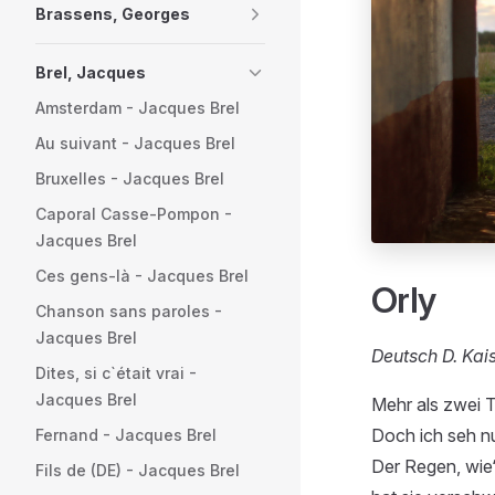
Brassens, Georges
Brel, Jacques
Amsterdam - Jacques Brel
Au suivant - Jacques Brel
Bruxelles - Jacques Brel
Caporal Casse-Pompon -
Jacques Brel
Ces gens-là - Jacques Brel
Orly
Chanson sans paroles -
Jacques Brel
Deutsch D. Kai
Dites, si c`était vrai -
Jacques Brel
Mehr als zwei T
Doch ich seh nu
Fernand - Jacques Brel
Der Regen, wie‘
Fils de (DE) - Jacques Brel