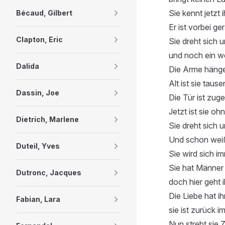
Sie kennt jetzt 
Bécaud, Gilbert
Er ist vorbei ge
Clapton, Eric
Sie dreht sich 
und noch ein we
Dalida
Die Arme hänge
Alt ist sie tause
Dassin, Joe
Die Tür ist zuge
Jetzt ist sie ohn
Dietrich, Marlene
Sie dreht sich u
Und schon weiß
Duteil, Yves
Sie wird sich i
Sie hat Männer
Dutronc, Jacques
doch hier geht i
Die Liebe hat ih
Fabian, Lara
sie ist zurück i
Nun strebt sie Z