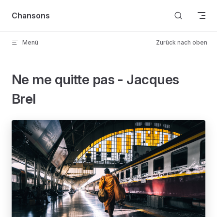
Skip to content
Chansons
Menü
Zurück nach oben
Ne me quitte pas - Jacques
Brel