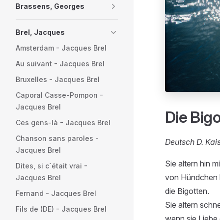
Brassens, Georges
Brel, Jacques
Amsterdam - Jacques Brel
Au suivant - Jacques Brel
Bruxelles - Jacques Brel
Caporal Casse-Pompon -
Jacques Brel
Die Big
Ces gens-là - Jacques Brel
Chanson sans paroles -
Deutsch D. Kai
Jacques Brel
Sie altern hin m
Dites, si c`était vrai -
von Hündchen b
Jacques Brel
die Bigotten.
Fernand - Jacques Brel
Sie altern schne
Fils de (DE) - Jacques Brel
wenn sie Liebe