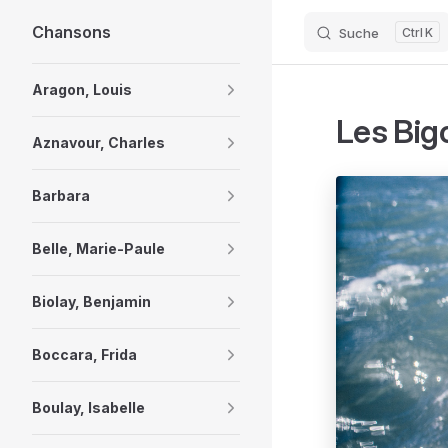
Chansons
Suche
K
Skip to content
Sidebar Navigation
Aragon, Louis
Les Big
Aznavour, Charles
Barbara
Belle, Marie-Paule
Biolay, Benjamin
Boccara, Frida
Boulay, Isabelle