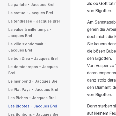
als ob Gott tät
La parlote - Jacques Brel
von Bigotten.
La statue - Jacques Brel
La tendresse - Jacques Brel
Am Samstagab
gehen die Arbeit
La valse à mille temps -
Jacques Brel
doch nicht die 
Sie kauern dann
La ville s’endormait -
Jacques Brel
die bösen Bube
den Bigotten.
Le bon Dieu - Jacques Brel
Von Vesper zu 
Le dernier repas - Jacques
daran empor ran
Brel
ganz stolz dara
Le moribond - Jacques Brel
den Diamant, de
Le Plat Pays - Jacques Brel
von Bigotten.
Les Biches - Jacques Brel
Dann sterben si
Les Bigotes - Jacques Brel
auf kleinem Feu
Les Bonbons - Jacques Brel