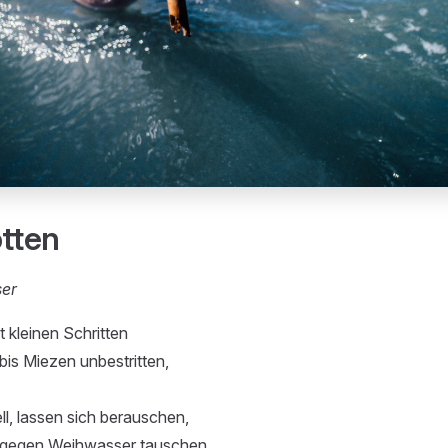
otten
ser
it kleinen Schritten
is Miezen unbestritten,
ll, lassen sich berauschen,
 gegen Weihwasser tauschen,