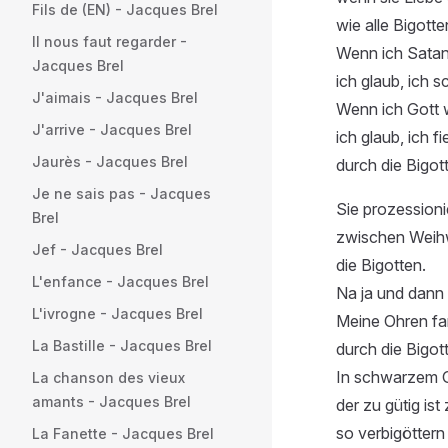
Fils de (EN) - Jacques Brel
wie alle Bigotte
Il nous faut regarder -
Wenn ich Satan
Jacques Brel
ich glaub, ich s
J'aimais - Jacques Brel
Wenn ich Gott w
J'arrive - Jacques Brel
ich glaub, ich 
Jaurès - Jacques Brel
durch die Bigot
Je ne sais pas - Jacques
Sie prozessioni
Brel
zwischen Weihw
Jef - Jacques Brel
die Bigotten.
L'enfance - Jacques Brel
Na ja und dann
L'ivrogne - Jacques Brel
Meine Ohren fa
La Bastille - Jacques Brel
durch die Bigot
In schwarzem 
La chanson des vieux
amants - Jacques Brel
der zu gütig ist
so verbigöttern 
La Fanette - Jacques Brel