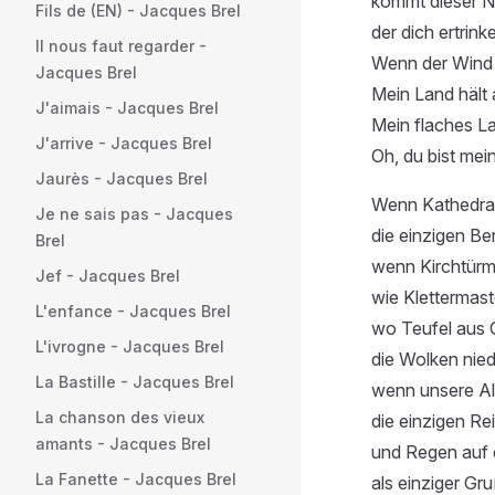
kommt dieser N
Fils de (EN) - Jacques Brel
der dich ertrinke
Il nous faut regarder -
Wenn der Wind
Jacques Brel
Mein Land hält 
J'aimais - Jacques Brel
Mein flaches L
J'arrive - Jacques Brel
Oh, du bist mein
Jaurès - Jacques Brel
Wenn Kathedra
Je ne sais pas - Jacques
die einzigen Be
Brel
wenn Kirchtür
Jef - Jacques Brel
wie Klettermast
L'enfance - Jacques Brel
wo Teufel aus 
L'ivrogne - Jacques Brel
die Wolken nied
La Bastille - Jacques Brel
wenn unsere Al
La chanson des vieux
die einzigen R
amants - Jacques Brel
und Regen auf
La Fanette - Jacques Brel
als einziger Gruß