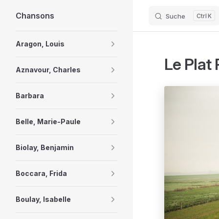
Chansons
Suche
K
Skip to content
Sidebar Navigation
Aragon, Louis
Le Plat
Aznavour, Charles
Barbara
Belle, Marie-Paule
Biolay, Benjamin
Boccara, Frida
Boulay, Isabelle