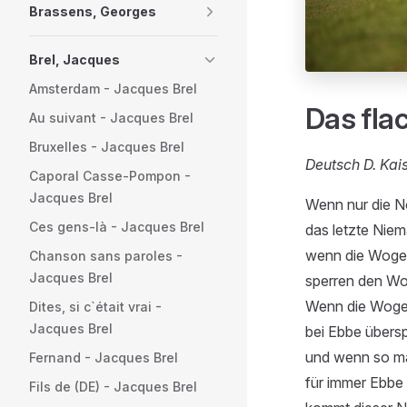
Brassens, Georges
Brel, Jacques
Amsterdam - Jacques Brel
Das fla
Au suivant - Jacques Brel
Bruxelles - Jacques Brel
Deutsch D. Kai
Caporal Casse-Pompon -
Jacques Brel
Wenn nur die N
Ces gens-là - Jacques Brel
das letzte Nie
wenn die Woge
Chanson sans paroles -
Jacques Brel
sperren den Wo
Wenn die Woge 
Dites, si c`était vrai -
Jacques Brel
bei Ebbe übersp
und wenn so m
Fernand - Jacques Brel
für immer Ebbe 
Fils de (DE) - Jacques Brel