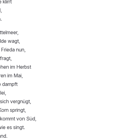
klirrt
,
.
telmeer,
elde wagt,
 Frieda nun,
fragt,
hen im Herbst
en im Mai,
e dampft
lei,
sich vergnügt,
orn springt,
 kommt von Süd,
wie es singt.
and,