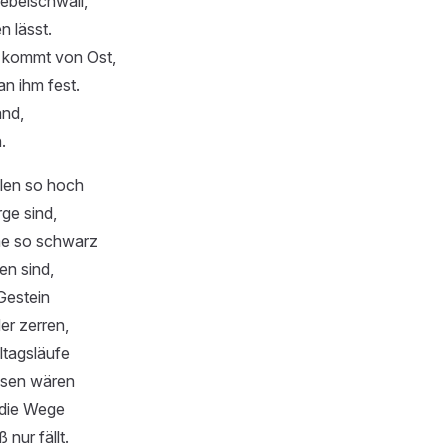
ebelschwall,
n lässt.
 kommt von Ost,
an ihm fest.
and,
.
len so hoch
rge sind,
me so schwarz
en sind,
Gestein
er zerren,
ltagsläufe
eisen wären
 die Wege
 nur fällt.