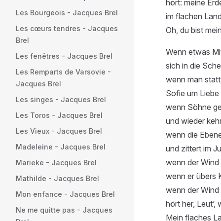
hört: meine Erde 
Les Bourgeois - Jacques Brel
im flachen Land
Les cœurs tendres - Jacques
Oh, du bist mein
Brel
Wenn etwas Mit
Les fenêtres - Jacques Brel
sich in die Sch
Les Remparts de Varsovie -
wenn man statt
Jacques Brel
Sofie um Liebe 
Les singes - Jacques Brel
wenn Söhne ge
Les Toros - Jacques Brel
und wieder kehr
Les Vieux - Jacques Brel
wenn die Eben
Madeleine - Jacques Brel
und zittert im Ju
wenn der Wind 
Marieke - Jacques Brel
wenn er übers K
Mathilde - Jacques Brel
wenn der Wind
Mon enfance - Jacques Brel
hört her, Leut’, 
Ne me quitte pas - Jacques
Mein flaches L