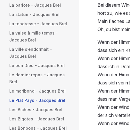
Bei diesem Win
La parlote - Jacques Brel
hört zu, wie es 
La statue - Jacques Brel
Mein flaches L
La tendresse - Jacques Brel
Oh, du bist mein
La valse à mille temps -
Jacques Brel
Wenn der Himmel
La ville s’endormait -
dass sich ein K
Jacques Brel
Wenn der Himmel
Le bon Dieu - Jacques Brel
dass ich in Demu
Wenn der Himmel
Le dernier repas - Jacques
Brel
dass sich verirr
Wenn der Himmel
Le moribond - Jacques Brel
dass man Verge
Le Plat Pays - Jacques Brel
Wenn der Wind
Les Biches - Jacques Brel
der sich vierteil
Les Bigotes - Jacques Brel
Wenn der Wind
Les Bonbons - Jacques Brel