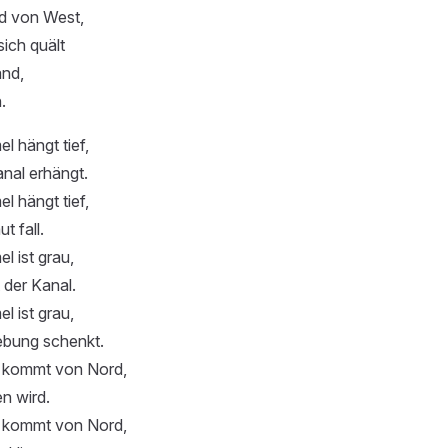
d von West,
sich quält
and,
.
 hängt tief,
anal erhängt.
 hängt tief,
t fall.
 ist grau,
t der Kanal.
 ist grau,
bung schenkt.
 kommt von Nord,
en wird.
 kommt von Nord,