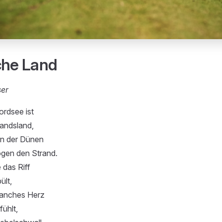
che Land
ser
ordsee ist
mandsland,
n der Dünen
gen den Strand.
das Riff
ült,
anches Herz
fühlt,