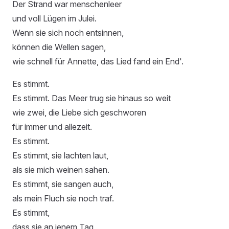
Der Strand war menschenleer
und voll Lügen im Julei.
Wenn sie sich noch entsinnen,
können die Wellen sagen,
wie schnell für Annette, das Lied fand ein End'.
Es stimmt.
Es stimmt. Das Meer trug sie hinaus so weit
wie zwei, die Liebe sich geschworen
für immer und allezeit.
Es stimmt.
Es stimmt, sie lachten laut,
als sie mich weinen sahen.
Es stimmt, sie sangen auch,
als mein Fluch sie noch traf.
Es stimmt,
dass sie an jenem Tag,