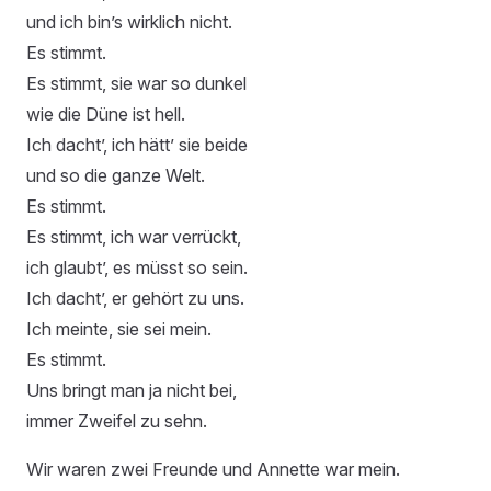
und ich bin’s wirklich nicht.
Es stimmt.
Es stimmt, sie war so dunkel
wie die Düne ist hell.
Ich dacht’, ich hätt’ sie beide
und so die ganze Welt.
Es stimmt.
Es stimmt, ich war verrückt,
ich glaubt’, es müsst so sein.
Ich dacht’, er gehört zu uns.
Ich meinte, sie sei mein.
Es stimmt.
Uns bringt man ja nicht bei,
immer Zweifel zu sehn.
Wir waren zwei Freunde und Annette war mein.