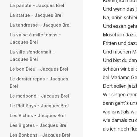
Komm, ich hab n
La parlote - Jacques Brel
Und wenn das je
La statue - Jacques Brel
Na, dann schreib
La tendresse - Jacques Brel
Und essen gehe
Muscheln dazu 
La valse à mille temps -
Jacques Brel
Fritten und da
Und frischen M
La ville s’endormait -
Jacques Brel
Und bist du dan
schaun wir bei 
Le bon Dieu - Jacques Brel
bei Madame Ge
Le dernier repas - Jacques
Dort sollen jetz
Brel
Wir singen dann
Le moribond - Jacques Brel
dann geht`s uns
Le Plat Pays - Jacques Brel
wie einst als wi
Les Biches - Jacques Brel
wie damals zu d
Les Bigotes - Jacques Brel
als ich noch flü
Les Bonbons - Jacques Brel