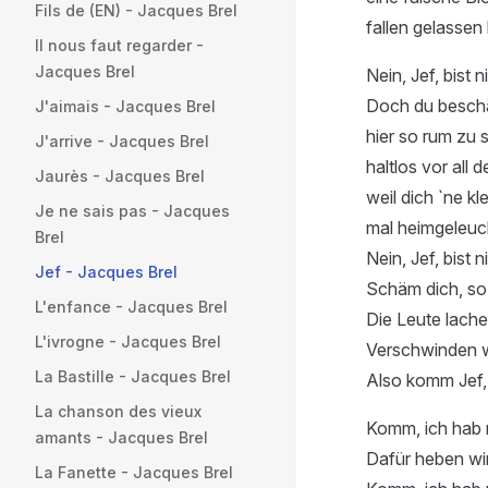
Fils de (EN) - Jacques Brel
fallen gelassen 
Il nous faut regarder -
Jacques Brel
Nein, Jef, bist ni
Doch du beschä
J'aimais - Jacques Brel
hier so rum zu 
J'arrive - Jacques Brel
haltlos vor all 
Jaurès - Jacques Brel
weil dich `ne kl
Je ne sais pas - Jacques
mal heimgeleuch
Brel
Nein, Jef, bist ni
Jef - Jacques Brel
Schäm dich, so 
L'enfance - Jacques Brel
Die Leute lache
L'ivrogne - Jacques Brel
Verschwinden wi
La Bastille - Jacques Brel
Also komm Jef
La chanson des vieux
Komm, ich hab n
amants - Jacques Brel
Dafür heben wir
La Fanette - Jacques Brel