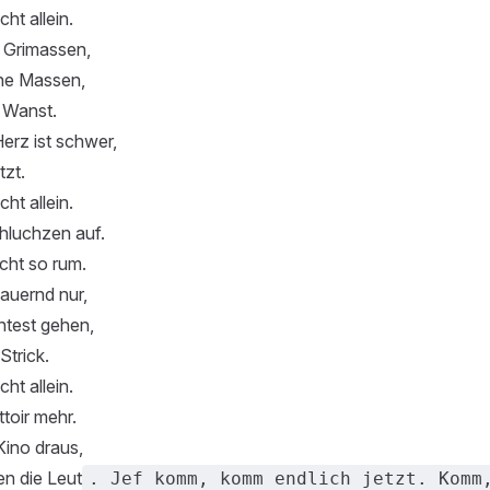
cht allein.
n Grimassen,
ine Massen,
 Wanst.
Herz ist schwer,
tzt.
cht allein.
hluchzen auf.
cht so rum.
auernd nur,
ntest gehen,
Strick.
cht allein.
ttoir mehr.
Kino draus,
en die Leut
. Jef komm, komm endlich jetzt. Komm