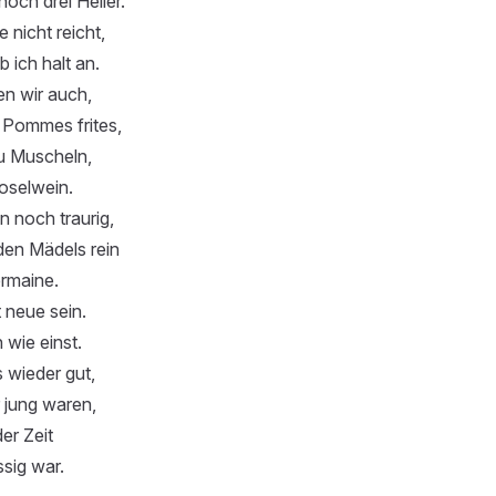
och drei Heller.
 nicht reicht,
 ich halt an.
n wir auch,
Pommes frites,
zu Muscheln,
oselwein.
n noch traurig,
den Mädels rein
rmaine.
t neue sein.
 wie einst.
 wieder gut,
r jung waren,
er Zeit
ssig war.