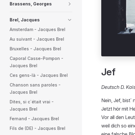
Brassens, Georges
Brel, Jacques
Amsterdam - Jacques Brel
Au suivant - Jacques Brel
Bruxelles - Jacques Brel
Caporal Casse-Pompon -
Jacques Brel
Jef
Ces gens-là - Jacques Brel
Chanson sans paroles -
Deutsch D. Kai
Jacques Brel
Nein, Jef, bist` n
Dites, si c`était vrai -
Jetzt hör mit He
Jacques Brel
Vor all den Leut
Fernand - Jacques Brel
weil dich so ein
Fils de (DE) - Jacques Brel
eine falsche Bl