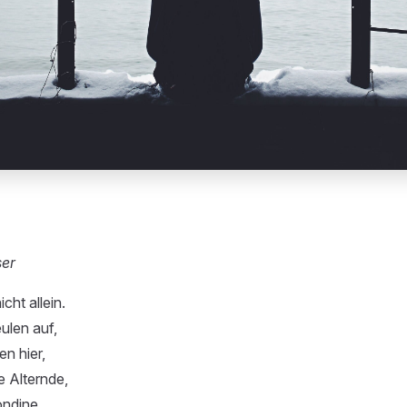
ser
icht allein.
ulen auf,
en hier,
e Alternde,
ondine