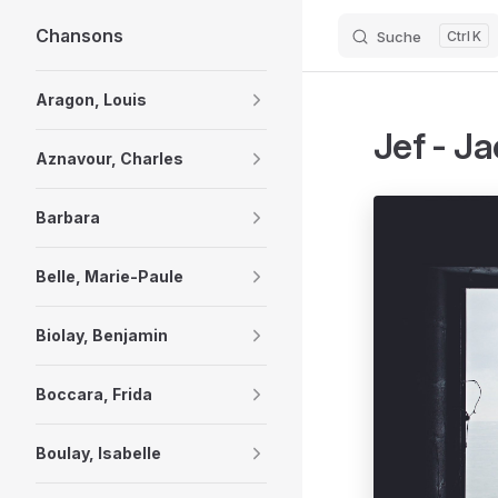
Chansons
Suche
K
Skip to content
Sidebar Navigation
Aragon, Louis
Jef - J
Aznavour, Charles
Barbara
Belle, Marie-Paule
Biolay, Benjamin
Boccara, Frida
Boulay, Isabelle