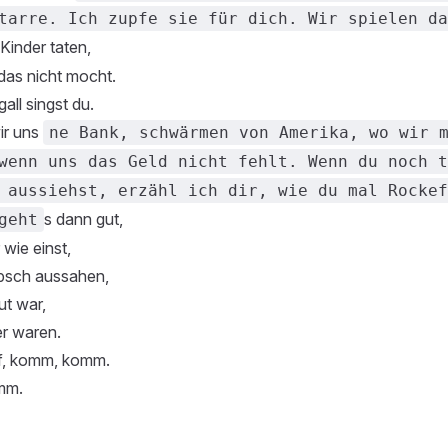
tarre. Ich zupfe sie für dich. Wir spielen da
 Kinder taten,
das nicht mocht.
all singst du.
ir uns
ne Bank, schwärmen von Amerika, wo wir 
wenn uns das Geld nicht fehlt. Wenn du noch t
 aussiehst, erzähl ich dir, wie du mal Rockef
s dann gut,
geht
 wie einst,
übsch aussahen,
ut war,
er waren.
f, komm, komm.
omm.