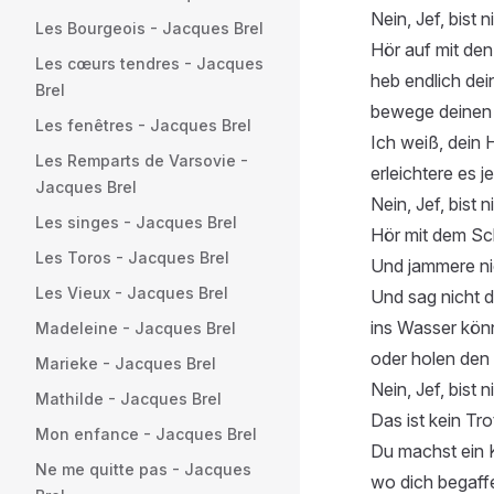
Nein, Jef, bist ni
Les Bourgeois - Jacques Brel
Hör auf mit de
Les cœurs tendres - Jacques
heb endlich de
Brel
bewege deinen
Les fenêtres - Jacques Brel
Ich weiß, dein 
Les Remparts de Varsovie -
erleichtere es je
Jacques Brel
Nein, Jef, bist ni
Les singes - Jacques Brel
Hör mit dem Sc
Les Toros - Jacques Brel
Und jammere ni
Les Vieux - Jacques Brel
Und sag nicht d
ins Wasser kön
Madeleine - Jacques Brel
oder holen den 
Marieke - Jacques Brel
Nein, Jef, bist ni
Mathilde - Jacques Brel
Das ist kein Tro
Mon enfance - Jacques Brel
Du machst ein 
Ne me quitte pas - Jacques
wo dich begaff