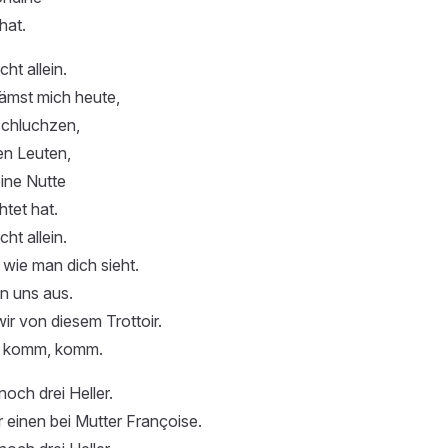
hat.
cht allein.
mst mich heute,
schluchzen,
den Leuten,
eine Nutte
tet hat.
cht allein.
wie man dich sieht.
n uns aus.
r von diesem Trottoir.
, komm, komm.
och drei Heller.
 einen bei Mutter Françoise.