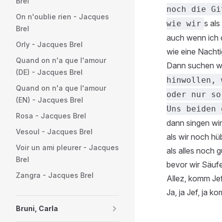
Brel
noch die Gi
On n'oublie rien - Jacques
s als
wie wir
Brel
auch wenn ich 
Orly - Jacques Brel
wie eine Nachtig
Quand on n'a que l'amour
Dann suchen w
(DE) - Jacques Brel
hinwollen, 
Quand on n'a que l'amour
oder nur so
(EN) - Jacques Brel
Uns beiden 
Rosa - Jacques Brel
dann singen wir
Vesoul - Jacques Brel
als wir noch h
Voir un ami pleurer - Jacques
als alles noch g
Brel
bevor wir Säuf
Zangra - Jacques Brel
Allez, komm Je
Ja, ja Jef, ja k
Bruni, Carla