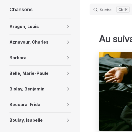
Chansons
Suche
K
Skip to content
Sidebar Navigation
Aragon, Louis
Au suiv
Aznavour, Charles
Barbara
Belle, Marie-Paule
Biolay, Benjamin
Boccara, Frida
Boulay, Isabelle