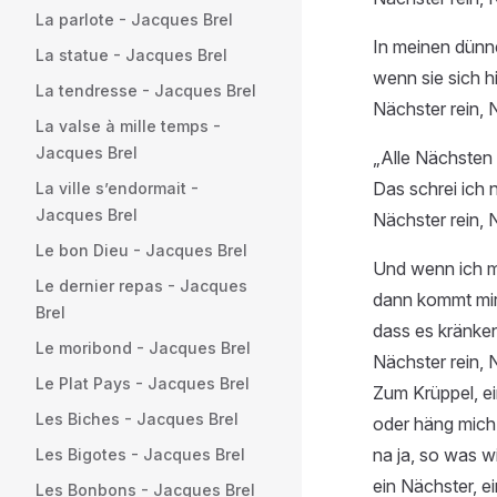
La parlote - Jacques Brel
In meinen dünn
La statue - Jacques Brel
wenn sie sich h
La tendresse - Jacques Brel
Nächster rein, 
La valse à mille temps -
Jacques Brel
„Alle Nächsten 
Das schrei ich 
La ville s’endormait -
Jacques Brel
Nächster rein, 
Le bon Dieu - Jacques Brel
Und wenn ich ma
Le dernier repas - Jacques
dann kommt mir 
Brel
dass es kränken
Le moribond - Jacques Brel
Nächster rein, 
Le Plat Pays - Jacques Brel
Zum Krüppel, e
Les Biches - Jacques Brel
oder häng mich 
na ja, so was wi
Les Bigotes - Jacques Brel
ein Nächster, e
Les Bonbons - Jacques Brel