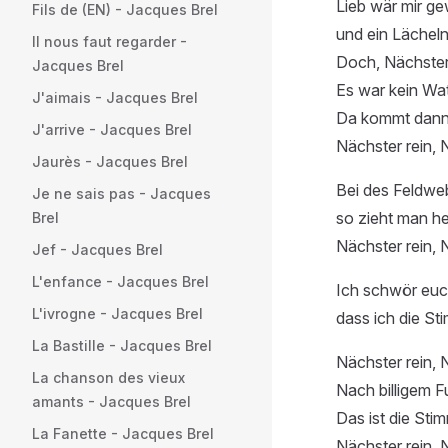
Lieb wär mir ge
Fils de (EN) - Jacques Brel
und ein Lächeln 
Il nous faut regarder -
Doch, Nächster 
Jacques Brel
Es war kein Wat
J'aimais - Jacques Brel
Da kommt dann 
J'arrive - Jacques Brel
Nächster rein, 
Jaurès - Jacques Brel
Bei des Feldwe
Je ne sais pas - Jacques
so zieht man h
Brel
Nächster rein, 
Jef - Jacques Brel
L'enfance - Jacques Brel
Ich schwör euch
L'ivrogne - Jacques Brel
dass ich die Sti
La Bastille - Jacques Brel
Nächster rein, 
La chanson des vieux
Nach billigem F
amants - Jacques Brel
Das ist die Sti
La Fanette - Jacques Brel
Nächster rein, 