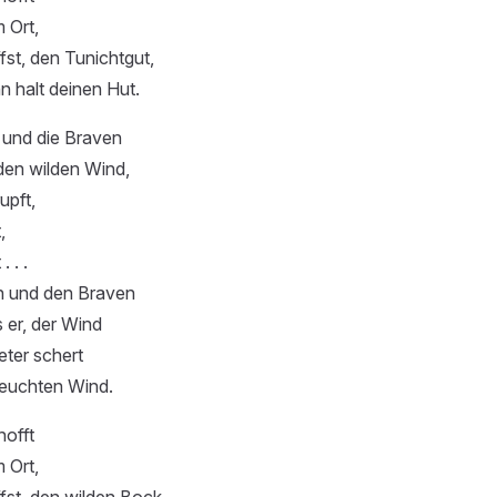
 Ort,
fst, den Tunichtgut,
 halt deinen Hut.
 und die Braven
den wilden Wind,
upft,
,
 . .
n und den Braven
s er, der Wind
eter schert
feuchten Wind.
offt
 Ort,