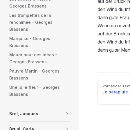
auf der Brück i
Georges Brassens
den Wind du tri
Les trompettes de la
dann gute Frau 
renommée - Georges
Wenn du unverh
Brassens
auf der Brück i
Marquise - Geroges
den Wind du trif
Brassens
dann guter Mann
Mourir pour des idées -
Georges Brassens
Pauvre Martin - Georges
Brassens
Pager
Vorheriger Text
Une jolie fleur - Georges
Le parapluie
Brassens
Brel, Jacques
Bruni, Carla