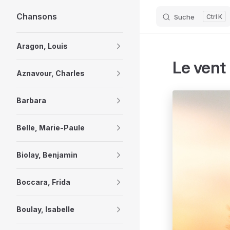
Chansons
Suche
K
Skip to content
Sidebar Navigation
Aragon, Louis
Le vent
Aznavour, Charles
Barbara
Belle, Marie-Paule
Biolay, Benjamin
Boccara, Frida
Boulay, Isabelle