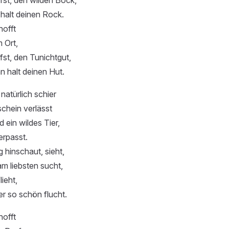
ffst, den wilden Bock,
halt deinen Rock.
offt
 Ort,
fst, den Tunichtgut,
 halt deinen Hut.
atürlich schier
chein verlässt
 ein wildes Tier,
erpasst.
 hinschaut, sieht,
m liebsten sucht,
lieht,
er so schön flucht.
offt