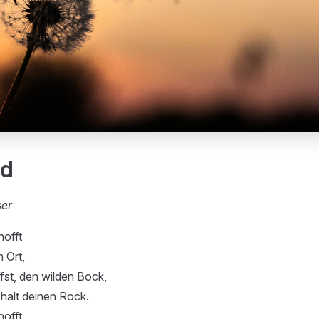
nd
ser
offt
 Ort,
ffst, den wilden Bock,
halt deinen Rock.
offt