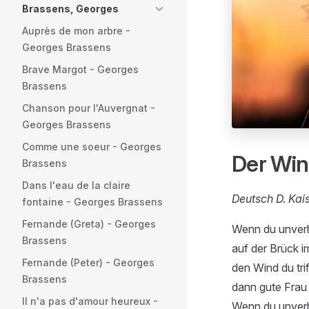
Brassens, Georges
Auprès de mon arbre -
Georges Brassens
Brave Margot - Georges
Brassens
Chanson pour l'Auvergnat -
Georges Brassens
Comme une soeur - Georges
Der Wi
Brassens
Dans l'eau de la claire
Deutsch D. Kai
fontaine - Georges Brassens
Fernande (Greta) - Georges
Wenn du unverh
Brassens
auf der Brück im
Fernande (Peter) - Georges
den Wind du tri
Brassens
dann gute Frau 
Il n'a pas d'amour heureux -
Wenn du unverh