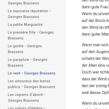
den Wind du tri
Georges Brassens
dann gute Frau 
La mauvaise réputation -
Wenn du unverh
Georges Brassens
auf der Brück im
La petite Marguerite
den Wind du trif
La première fille - Georges
dann guter Mann
Brassens
Wenn man sich n
Le gorille - Georges
auf den Augens
Brassens
scheint der Wind
Le parapluie - Georges
der Allen eins v
Brassens
Doch wer richtig
Le vent - Georges Brassens
dass der Wind a
Les amoureux des bancs
den der zornig f
publics - Georges Brassens
weil dieses Opf
Les copains d'abord -
Georges Brassens
Wenn du unverh
Les sabots d'Hélène -