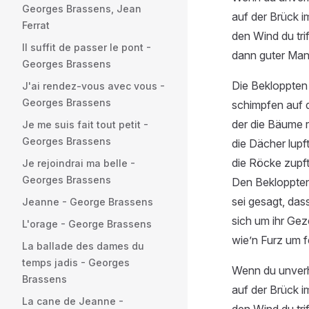
Georges Brassens, Jean
auf der Brück im
Ferrat
den Wind du trif
Il suffit de passer le pont -
dann guter Mann
Georges Brassens
Die Bekloppten
J'ai rendez-vous avec vous -
Georges Brassens
schimpfen auf 
der die Bäume r
Je me suis fait tout petit -
Georges Brassens
die Dächer lupft
die Röcke zupft .
Je rejoindrai ma belle -
Georges Brassens
Den Bekloppte
sei gesagt, das
Jeanne - George Brassens
sich um ihr Gez
L'orage - George Brassens
wie’n Furz um 
La ballade des dames du
temps jadis - Georges
Wenn du unverh
Brassens
auf der Brück im
La cane de Jeanne -