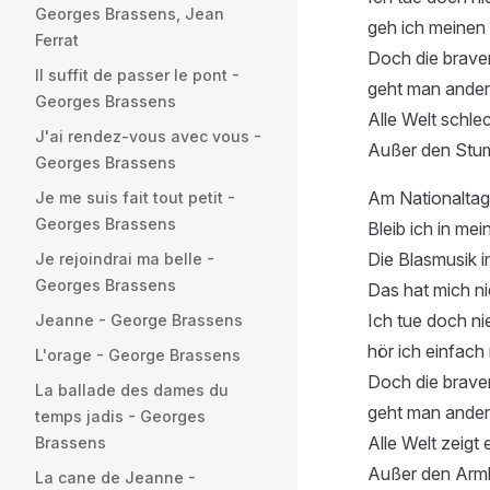
Georges Brassens, Jean
geh ich meinen 
Ferrat
Doch die brave
Il suffit de passer le pont -
geht man andere
Georges Brassens
Alle Welt schlec
J'ai rendez-vous avec vous -
Außer den Stum
Georges Brassens
Am Nationaltag
Je me suis fait tout petit -
Georges Brassens
Bleib ich in m
Die Blasmusik i
Je rejoindrai ma belle -
Georges Brassens
Das hat mich nie
Ich tue doch n
Jeanne - George Brassens
hör ich einfach
L'orage - George Brassens
Doch die brave
La ballade des dames du
geht man andere
temps jadis - Georges
Alle Welt zeigt 
Brassens
Außer den Armlo
La cane de Jeanne -