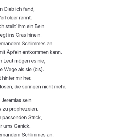
n Dieb ich fand,
erfolger rannt‘.
h stellt‘ ihm ein Bein,
iegt ins Gras hinein.
iemandem Schlimmes an,
mit Äpfeln entkommen kann.
n Leut mögen es nie,
 Wege als sie (bis).
 hinter mir her.
osen, die springen nicht mehr.
 Jeremias sein,
s zu prophezeien.
n passenden Strick,
ir ums Genick.
iemandem Schlimmes an,