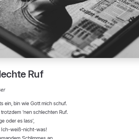
lechte Ruf
ser
hts ein, bin wie Gott mich schuf.
 trotzdem ‘nen schlechten Ruf.
e oder es lass‘,
ls Ich-weiß-nicht-was!
iemandem Schlimmes an,