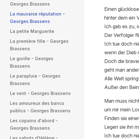
Georges Brassens
Einen glücklose
La mauvaise réputation -
hinter dem ein V
Georges Brassens
Ich geb es zu, ic
La petite Marguerite
Der Verfolger fl
La première fille - Georges
Ich tue doch n
Brassens
wenn der Dieb 
Le gorille - Georges
Doch die brave
Brassens
geht man andere
Le parapluie - Georges
Alle Welt springt
Brassens
Außer den Beinl
Le vent - Georges Brassens
Man muss nicht
Les amoureux des bancs
um mir mein Lo
publics - Georges Brassens
Finden sie eine
Les copains d'abord -
Legen sie ihn m
Georges Brassens
Ich tue doch n
Les sabots d'Hélène -