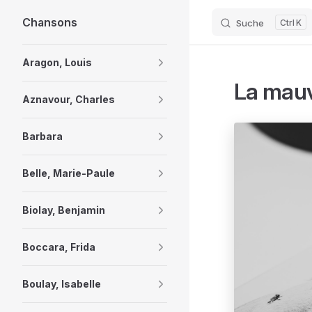
Chansons
Suche
K
Skip to content
Sidebar Navigation
Aragon, Louis
La mauv
Aznavour, Charles
Barbara
Belle, Marie-Paule
Biolay, Benjamin
Boccara, Frida
Boulay, Isabelle