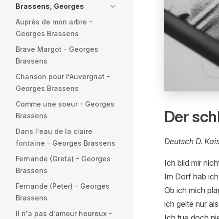
Brassens, Georges
Auprès de mon arbre -
Georges Brassens
Brave Margot - Georges
Brassens
Chanson pour l'Auvergnat -
Georges Brassens
Comme une soeur - Georges
Der sch
Brassens
Dans l'eau de la claire
Deutsch D. Kai
fontaine - Georges Brassens
Fernande (Greta) - Georges
Ich bild mir nic
Brassens
Im Dorf hab ich
Fernande (Peter) - Georges
Ob ich mich plag
Brassens
ich gelte nur a
Il n'a pas d'amour heureux -
Ich tue doch n