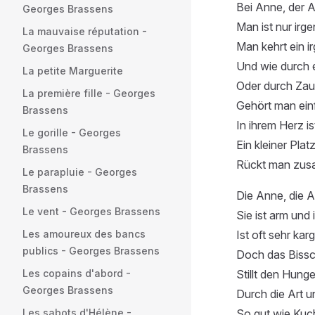
Bei Anne, der 
Georges Brassens
Man ist nur irg
La mauvaise réputation -
Man kehrt ein 
Georges Brassens
Und wie durch 
La petite Marguerite
Oder durch Zau
La première fille - Georges
Gehört man einf
Brassens
In ihrem Herz i
Le gorille - Georges
Ein kleiner Platz
Brassens
Rückt man zu
Le parapluie - Georges
Brassens
Die Anne, die 
Le vent - Georges Brassens
Sie ist arm und 
Ist oft sehr kar
Les amoureux des bancs
publics - Georges Brassens
Doch das Bissc
Stillt den Hung
Les copains d'abord -
Georges Brassens
Durch die Art un
So gut wie Kuc
Les sabots d'Hélène -