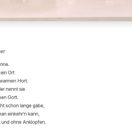
ser
Anne.
 ein Ort
 warmen Hort.
der nennt sie
ben Gott.
cht schon lange gäbe,
man einkehr’n kann,
 und ohne Anklopfen.