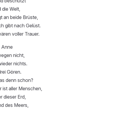
nd beschützt
 die Welt,
t an beide Brüste,
h gibt nach Gelüst.
ren voller Trauer.
e Anne
wegen nicht,
wieder nichts.
rei Gören.
das denn schon?
 ist aller Menschen,
r dieser Erd,
d des Meers,