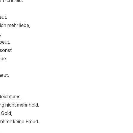
 nicht leid.
,
eut.
ch mehr liebe,
,
beut.
sonst
ebe.
,
heut.
Reichtums,
ng nicht mehr hold.
n Gold,
t mir keine Freud.
,