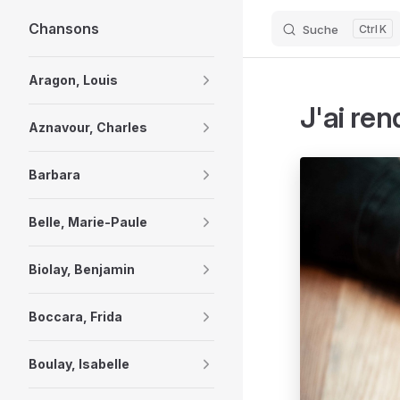
Chansons
Suche
K
Skip to content
Sidebar Navigation
Aragon, Louis
J'ai re
Aznavour, Charles
Barbara
Belle, Marie-Paule
Biolay, Benjamin
Boccara, Frida
Boulay, Isabelle