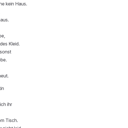
he kein Haus.
,
 aus.
be,
ndes Kleid.
sonst
ebe.
,
heut.
in
ch ihr
om Tisch.