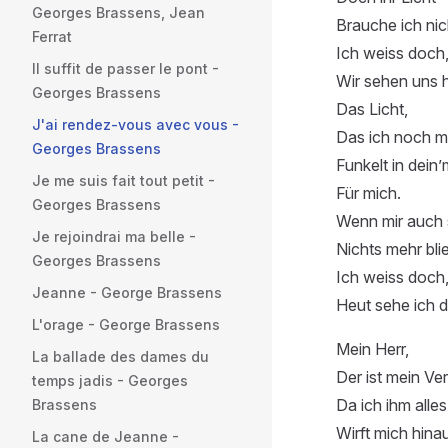
Georges Brassens, Jean
Brauche ich nic
Ferrat
Ich weiss doch
Il suffit de passer le pont -
Wir sehen uns 
Georges Brassens
Das Licht,
J'ai rendez-vous avec vous -
Das ich noch me
Georges Brassens
Funkelt in dein
Je me suis fait tout petit -
Für mich.
Georges Brassens
Wenn mir auch 
Je rejoindrai ma belle -
Nichts mehr bli
Georges Brassens
Ich weiss doch
Jeanne - George Brassens
Heut sehe ich d
L'orage - George Brassens
Mein Herr,
La ballade des dames du
Der ist mein Ver
temps jadis - Georges
Da ich ihm alles
Brassens
Wirft mich hina
La cane de Jeanne -