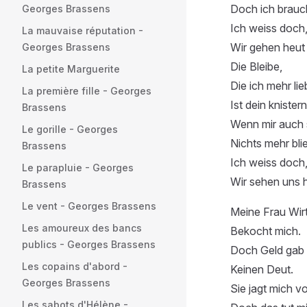
Doch ich brauc
Georges Brassens
Ich weiss doch
La mauvaise réputation -
Wir gehen heut
Georges Brassens
Die Bleibe,
La petite Marguerite
Die ich mehr lie
La première fille - Georges
Ist dein knister
Brassens
Wenn mir auch 
Le gorille - Georges
Nichts mehr bli
Brassens
Ich weiss doch
Le parapluie - Georges
Wir sehen uns 
Brassens
Le vent - Georges Brassens
Meine Frau Wirt
Les amoureux des bancs
Bekocht mich.
publics - Georges Brassens
Doch Geld gab i
Les copains d'abord -
Keinen Deut.
Georges Brassens
Sie jagt mich v
Les sabots d'Hélène -