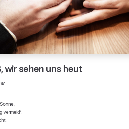
ß, wir sehen uns heut
ser
,
 Sonne,
g vermeid’,
cht.