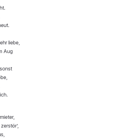
ht.
,
heut.
hr liebe,
’m Aug
sonst
ebe,
,
ich.
mieter,
 zerstör’,
us,