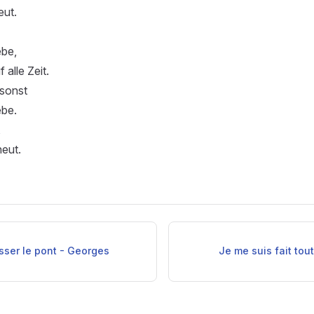
eut.
ebe,
 alle Zeit.
sonst
ebe.
,
heut.
asser le pont - Georges
Je me suis fait tou