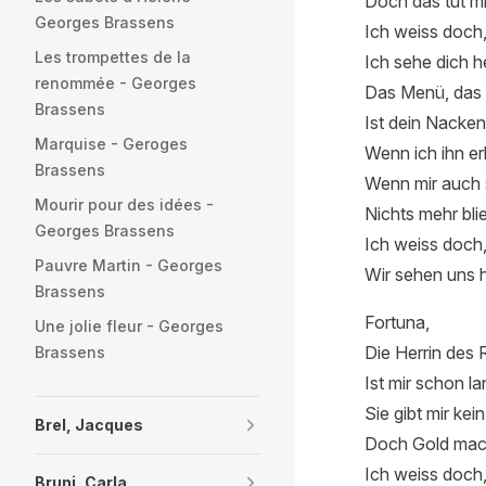
Doch das tut mir
Georges Brassens
Ich weiss doch
Les trompettes de la
Ich sehe dich h
renommée - Georges
Das Menü, das i
Brassens
Ist dein Nacken
Marquise - Geroges
Wenn ich ihn er
Brassens
Wenn mir auch 
Mourir pour des idées -
Nichts mehr bli
Georges Brassens
Ich weiss doch
Pauvre Martin - Georges
Wir sehen uns 
Brassens
Fortuna,
Une jolie fleur - Georges
Die Herrin des 
Brassens
Ist mir schon la
Sie gibt mir kei
Brel, Jacques
Doch Gold mach
Ich weiss doch
Bruni, Carla