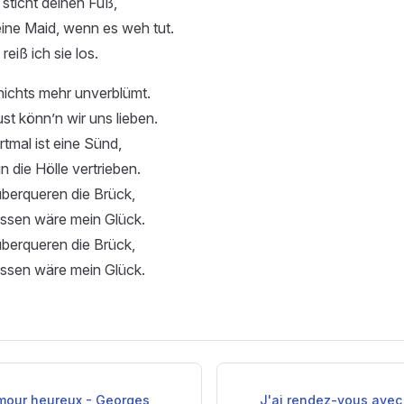
 sticht deinen Fuß,
ine Maid, wenn es weh tut.
eiß ich sie los.
 nichts mehr unverblümt.
t könn’n wir uns lieben.
tmal ist eine Sünd,
in die Hölle vertrieben.
berqueren die Brück,
ssen wäre mein Glück.
berqueren die Brück,
ssen wäre mein Glück.
amour heureux - Georges
J'ai rendez-vous avec