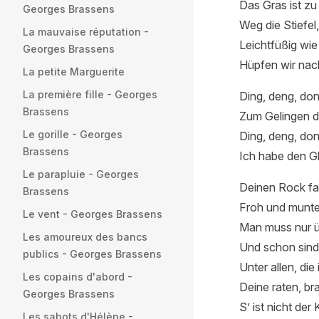
Das Gras ist zu
Georges Brassens
Weg die Stiefel
La mauvaise réputation -
Leichtfüßig wie 
Georges Brassens
Hüpfen wir nac
La petite Marguerite
La première fille - Georges
Ding, deng, do
Brassens
Zum Gelingen d
Le gorille - Georges
Ding, deng, don
Brassens
Ich habe den G
Le parapluie - Georges
Deinen Rock fa
Brassens
Froh und munte
Le vent - Georges Brassens
Man muss nur ü
Les amoureux des bancs
Und schon sind
publics - Georges Brassens
Unter allen, die 
Les copains d'abord -
Deine raten, br
Georges Brassens
S’ ist nicht de
Les sabots d'Hélène -