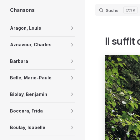
Chansons
Suche
K
Skip to content
Sidebar Navigation
Aragon, Louis
Il suffi
Aznavour, Charles
Barbara
Belle, Marie-Paule
Biolay, Benjamin
Boccara, Frida
Boulay, Isabelle