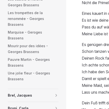
Nicht die Prime
Georges Brassens
Les trompettes de la
Eines kauert in 
renommée - Georges
Es ist wie dei
Brassens
Pass du auf wäh
Marquise - Geroges
Meine Liebe ist 
Brassens
Es genügen drei
Mourir pour des idées -
Schon tanzen wi
Georges Brassens
Deinen Rock fa
Pauvre Martin - Georges
Ich achte schon
Brassens
Ich habe den S
Une jolie fleur - Georges
Damit er spielt
Brassens
Meine Maid, sei 
Lass uns mach
Brel, Jacques
Dein Fuß trifft
Bruni, Carla