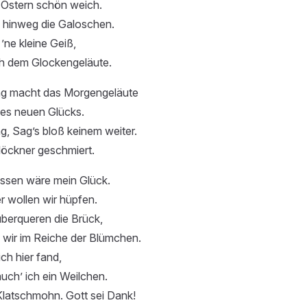
 Ostern schön weich.
, hinweg die Galoschen.
’ne kleine Geiß,
h dem Glockengeläute.
ng macht das Morgengeläute
es neuen Glücks.
g, Sag’s bloß keinem weiter.
löckner geschmiert.
ssen wäre mein Glück.
r wollen wir hüpfen.
berqueren die Brück,
 wir im Reiche der Blümchen.
ich hier fand,
auch’ ich ein Weilchen.
r Klatschmohn. Gott sei Dank!