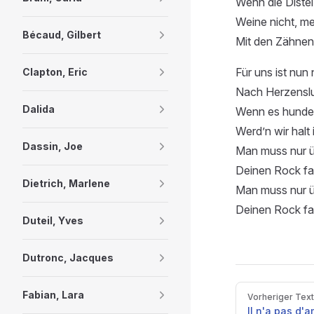
Wenn die Distel
Weine nicht, me
Bécaud, Gilbert
Mit den Zähnen r
Für uns ist nun
Clapton, Eric
Nach Herzenslus
Dalida
Wenn es hunder
Werd’n wir halt 
Dassin, Joe
Man muss nur ü
Deinen Rock fa
Dietrich, Marlene
Man muss nur ü
Deinen Rock fa
Duteil, Yves
Dutronc, Jacques
Pager
Fabian, Lara
Vorheriger Text
Il n'a pas d'