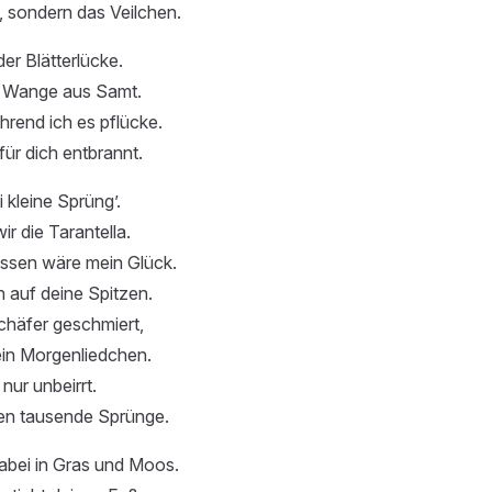
l, sondern das Veilchen.
der Blätterlücke.
ne Wange aus Samt.
rend ich es pflücke.
für dich entbrannt.
 kleine Sprüng’.
r die Tarantella.
ssen wäre mein Glück.
 auf deine Spitzen.
chäfer geschmiert,
 ein Morgenliedchen.
nur unbeirrt.
en tausende Sprünge.
 dabei in Gras und Moos.