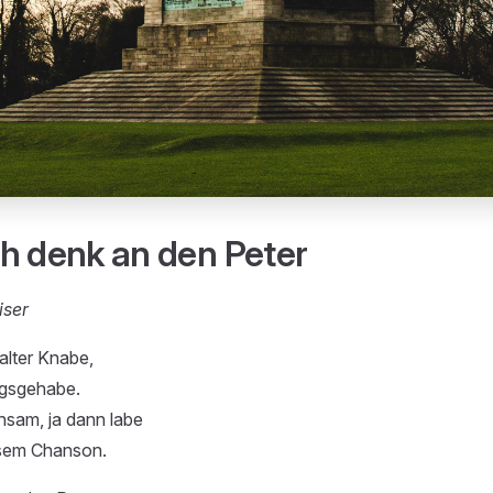
h denk an den Peter
iser
 alter Knabe,
agsgehabe.
insam, ja dann labe
esem Chanson.