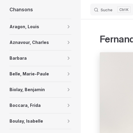
Chansons
Suche
K
Skip to content
Sidebar Navigation
Aragon, Louis
Fernand
Aznavour, Charles
Barbara
Belle, Marie-Paule
Biolay, Benjamin
Boccara, Frida
Boulay, Isabelle