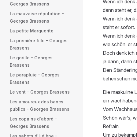
Wenn ich denk 
Georges Brassens
dann steht er, d
La mauvaise réputation -
Wenn ich denk 
Georges Brassens
steht er sofort.
La petite Marguerite
Wenn ich denk a
La première fille - Georges
wie schön, er s
Brassens
Doch denk ich 
Le gorille - Georges
ja dann, dann st
Brassens
Den Ständerling
Le parapluie - Georges
beherrschen nic
Brassens
Die maskuline L
Le vent - Georges Brassens
ein wachhaben
Les amoureux des bancs
Vom Wachhaus s
publics - Georges Brassens
Schön wär’s, we
Les copains d'abord -
Refrain
Georges Brassens
Um zu bekämpf
Les sabots d'Hélène -