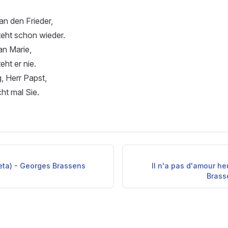
n den Frieder,
teht schon wieder.
an Marie,
eht er nie.
, Herr Papst,
ht mal Sie.
eta) - Georges Brassens
Il n'a pas d'amour h
Brass