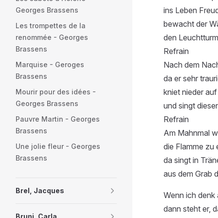
ins Leben Freud
Georges Brassens
bewacht der W
Les trompettes de la
den Leuchttur
renommée - Georges
Brassens
Refrain
Nach dem Nacht
Marquise - Geroges
Brassens
da er sehr trauri
kniet nieder au
Mourir pour des idées -
Georges Brassens
und singt dies
Refrain
Pauvre Martin - Georges
Brassens
Am Mahnmal wil
die Flamme zu 
Une jolie fleur - Georges
Brassens
da singt in Trä
aus dem Grab d
Brel, Jacques
Wenn ich denk 
dann steht er, d
Bruni, Carla