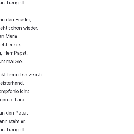
an Traugott,
n den Frieder,
teht schon wieder.
an Marie,
eht er nie.
, Herr Papst,
ht mal Sie.
t hiermit setze ich,
eisterhand.
mpfehle ich‘s
 ganze Land.
an den Peter,
ann steht er.
an Traugott,