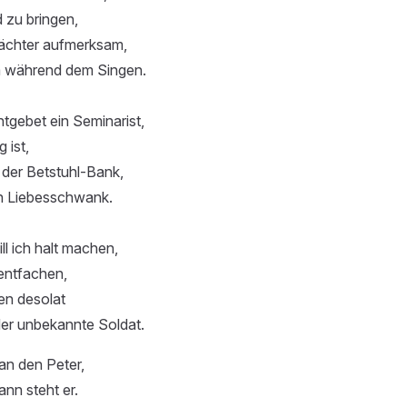
 zu bringen,
ächter aufmerksam,
m während dem Singen.
gebet ein Seminarist,
g ist,
f der Betstuhl-Bank,
en Liebesschwank.
l ich halt machen,
entfachen,
nen desolat
er unbekannte Soldat.
an den Peter,
ann steht er.