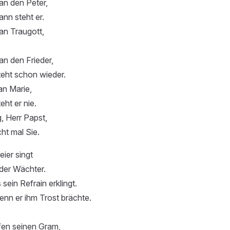
an den Peter,
ann steht er.
an Traugott,
n den Frieder,
teht schon wieder.
an Marie,
eht er nie.
, Herr Papst,
ht mal Sie.
eier singt
der Wächter.
ein Refrain erklingt.
nn er ihm Trost brächte.
en seinen Gram,