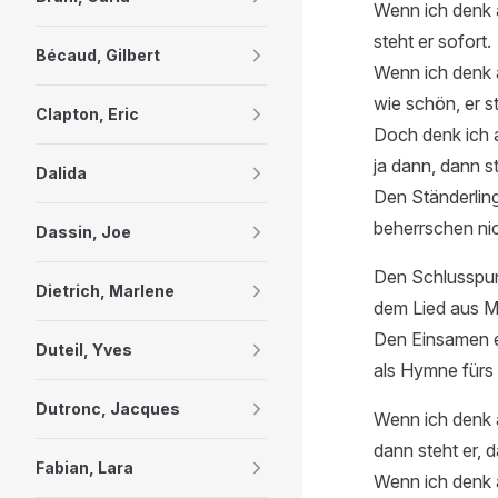
Wenn ich denk 
steht er sofort.
Bécaud, Gilbert
Wenn ich denk a
wie schön, er s
Clapton, Eric
Doch denk ich 
ja dann, dann st
Dalida
Den Ständerling
beherrschen nic
Dassin, Joe
Den Schlusspunk
Dietrich, Marlene
dem Lied aus M
Den Einsamen e
Duteil, Yves
als Hymne fürs
Dutronc, Jacques
Wenn ich denk 
dann steht er, d
Fabian, Lara
Wenn ich denk 