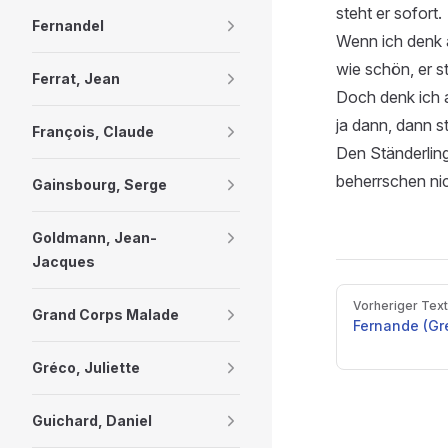
steht er sofort.
Fernandel
Wenn ich denk a
wie schön, er s
Ferrat, Jean
Doch denk ich 
ja dann, dann st
François, Claude
Den Ständerling
beherrschen nic
Gainsbourg, Serge
Goldmann, Jean-
Jacques
Pager
Vorheriger Text
Grand Corps Malade
Fernande (Gr
Gréco, Juliette
Guichard, Daniel