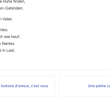
ne Ruhe finden,
sen-Gebinden.
n Vater.
ntes.
h wie heut‘.
n Nantes
 in Leid.
 histoire d'amour, c'est vous
Une petite c