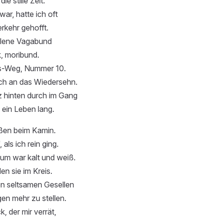
ie stille Zeit.
war, hatte ich oft
rkehr gehofft.
llene Vagabund
, moribund.
s-Weg, Nummer 10.
ich an das Wiedersehn.
hinten durch im Gang
 ein Leben lang.
ßen beim Kamin.
 als ich rein ging.
um war kalt und weiß.
n sie im Kreis.
en seltsamen Gesellen
en mehr zu stellen.
k, der mir verrät,