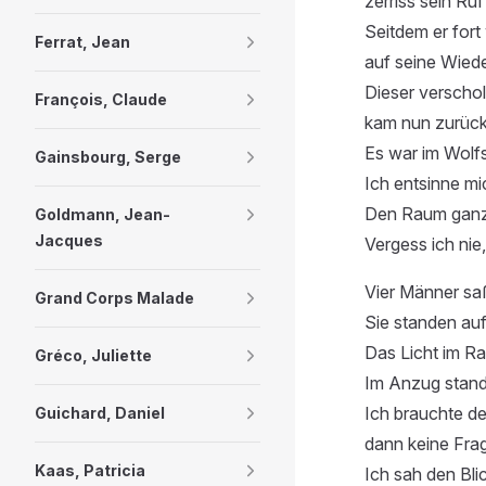
zerriss sein Ruf d
Seitdem er fort 
Ferrat, Jean
auf seine Wiede
Dieser verscho
François, Claude
kam nun zurück
Es war im Wolf
Gainsbourg, Serge
Ich entsinne m
Den Raum ganz 
Goldmann, Jean-
Jacques
Vergess ich nie,
Vier Männer sa
Grand Corps Malade
Sie standen auf,
Das Licht im Ra
Gréco, Juliette
Im Anzug stande
Ich brauchte d
Guichard, Daniel
dann keine Frag
Kaas, Patricia
Ich sah den Blic