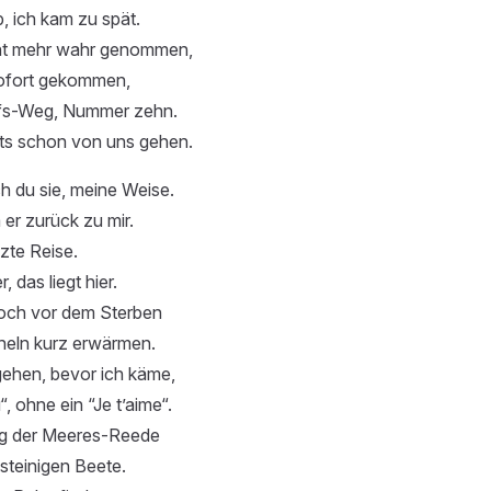
ab, ich kam zu spät.
cht mehr wahr genommen,
sofort gekommen,
lfs-Weg, Nummer zehn.
ts schon von uns gehen.
h du sie, meine Weise.
er zurück zu mir.
tzte Reise.
, das liegt hier.
noch vor dem Sterben
eln kurz erwärmen.
 gehen, bevor ich käme,
, ohne ein “Je t’aime“.
g der Meeres-Reede
m steinigen Beete.