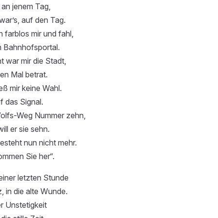
 an jenem Tag,
war’s, auf den Tag.
 farblos mir und fahl,
m Bahnhofsportal.
 war mir die Stadt,
en Mal betrat.
ieß mir keine Wahl.
uf das Signal.
olfs-Weg Nummer zehn,
ill er sie sehn.
esteht nun nicht mehr.
ommen Sie her“.
einer letzten Stunde
z, in die alte Wunde.
 Unstetigkeit