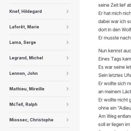
seine Zeit lief 
Knef, Hildegard
Er hat mich ni
dabei war ich 
Laforêt, Marie
dort in den Wo
Er musste nach
Lama, Serge
Nun kennst auc
Legrand, Michel
Eines Tags kam 
Es war seine le
Lennon, John
Sein letztes Ufer
Er wollte sich 
Mathieu, Mireille
an meinem Läch
Er wollte nicht
McTell, Ralph
ohne ein “Adieu“
Am Weg entlan
Miossec, Christophe
soll er liegen i