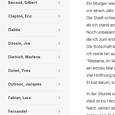
Bécaud, Gilbert
Ein Morgen wie
vor einem Jahr 
Clapton, Eric
Die Stadt schien
als ich stand a
Dalida
Noch unbekannt
die ich zum erst
Dassin, Joe
Die Botschaft l
Ich reiste hin a
Dietrich, Marlene
“Madame, im W
ein letztes Mal w
Duteil, Yves
Viel Hoffnung b
Er bat darum, k
Dutronc, Jacques
In der Stunde s
Fabian, Lara
stieß er ins Her
Nach Jahren der
Fernandel