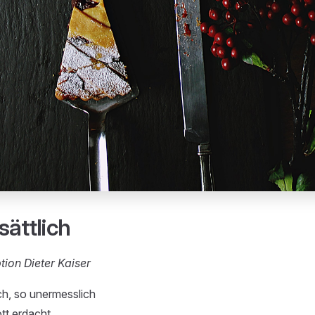
sättlich
ion Dieter Kaiser
ch, so unermesslich
tt erdacht.