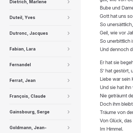
Dietrich, Marlene
Bube und Dame
Gott hat uns s
Duteil, Yves
So unersättlich
Geil, wie vor J
Dutronc, Jacques
So unerbittlich i
Fabian, Lara
Und dennoch dar
Er hat sie begeh
Fernandel
S’ hat gestört, 
Liebe war sein
Ferrat, Jean
Und sie hat ihn 
Nie geträumt d
François, Claude
Doch ihm bleibt
Gainsbourg, Serge
Träume von der 
Von Glück, das
Goldmann, Jean-
Im Himmel.