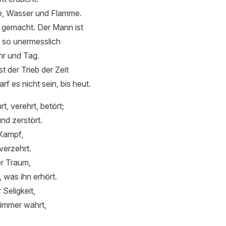
, Wasser und Flamme.
o gemacht. Der Mann ist
, so unermesslich
ahr und Tag.
st der Trieb der Zeit
f es nicht sein, bis heut.
rt, verehrt, betört;
und zerstört.
 Kampf,
verzehrt.
er Traum,
, was ihn erhört.
Seligkeit,
 immer währt,