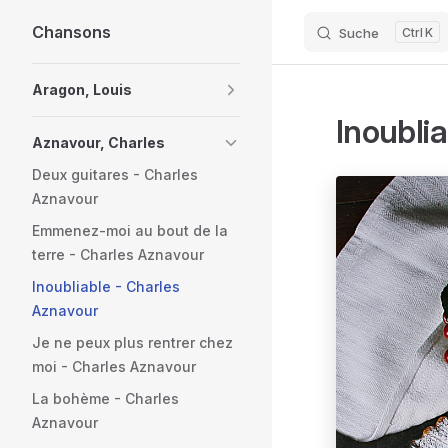
Chansons
Suche
K
Skip to content
Sidebar Navigation
Aragon, Louis
Inoubli
Aznavour, Charles
Deux guitares - Charles
Aznavour
Emmenez-moi au bout de la
terre - Charles Aznavour
Inoubliable - Charles
Aznavour
Je ne peux plus rentrer chez
moi - Charles Aznavour
La bohème - Charles
Aznavour