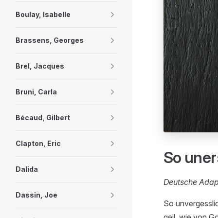
Boulay, Isabelle
Brassens, Georges
Brel, Jacques
Bruni, Carla
Bécaud, Gilbert
Clapton, Eric
So uner
Dalida
Deutsche Adapt
Dassin, Joe
So unvergessli
geil, wie von Go